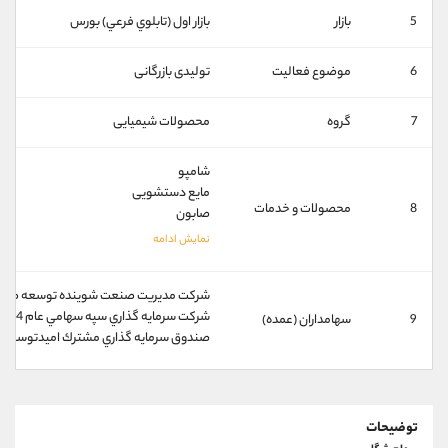
کانال بله
@alirezamehrabi_official
5
بازار
بازار اول (تابلوي فرعي) بورس
6
موضوع فعالیت
تولیدی بازرگانی
7
گروه
محصولات شیمیایی
شامپو
مایع دستشویی
8
محصولات و خدمات
صابون
شركت مديريت صنعت شوينده توسعه صنايع ب
شركت سرمايه گذاري سپه سهامي عام 4%
9
سهامداران (عمده)
صندوق سرمايه گذاري مشترك اميدتوسعه 1%
توضیحات