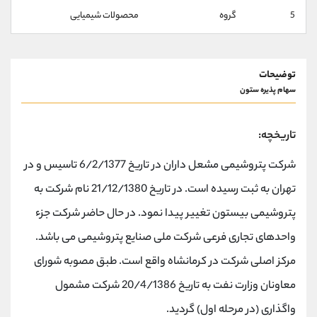
کانال بله
@alirezamehrabi_official
5
گروه
محصولات شیمیایی
توضیحات
سهام پذیره ستون
تاریخچه:
شرکت پتروشیمی مشعل داران در تاریخ 6/2/1377 تاسیس و در
تهران به ثبت رسیده است. در تاریخ 21/12/1380 نام شرکت به
پتروشیمی بیستون تغییر پیدا نمود. در حال حاضر شرکت جزء
واحدهای تجاری فرعی شرکت ملی صنایع پتروشیمی می باشد.
مرکز اصلی شرکت در کرمانشاه واقع است. طبق مصوبه شورای
معاونان وزارت نفت به تاریخ 20/4/1386 شرکت مشمول
واگذاری (در مرحله اول) گردید.