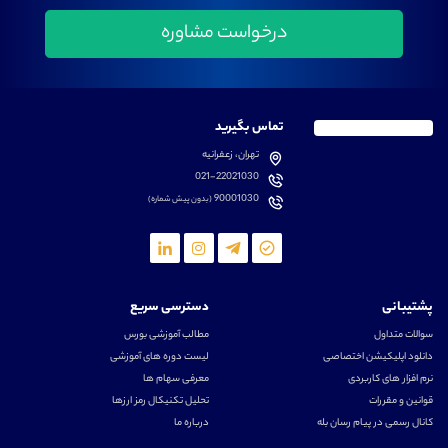
تماس بگیرید
تهران، زعفرانیه
021-22021030
90001030
(بدون پیش شماره)
پشتیبانی
دسترسی سریع
سوالات متداول
مطالب آموزشی بورس
دانلود اپلیکیشن اختصاصی
لیست دوره های آموزشی
نرم افزار های کاربردی
معرفی سهام ها
قوانین و مقررات
تحلیل تکنیکال رمز ارزها
کانال رسمی در پیام رسان بله
درباره ما