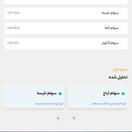
سهام تلیسه
(47,433)
سهام کاما
(46,853)
سهام گکوثر
(36,165)
سهم های
تحلیل شده
سهام ثباغ
سهام تلیسه
گروه انبوه سازی، املاک و مستغلات
گروه زراعت و خدمات وابسته