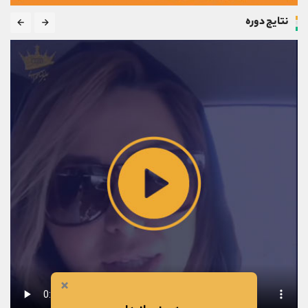
نتایج دوره
×