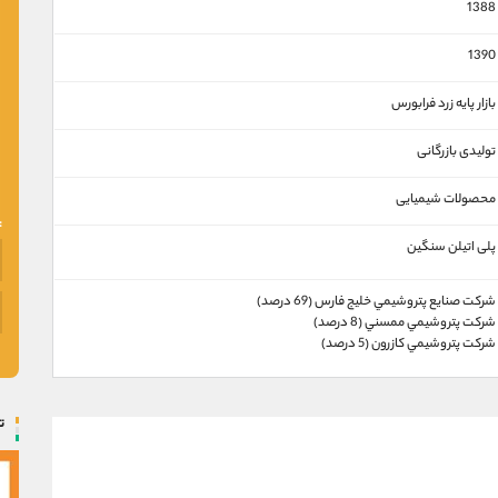
1388
1390
بازار پايه زرد فرابورس
تولیدی بازرگانی
محصولات شیمیایی
پلی اتیلن سنگین
شركت صنايع پتروشيمي خليج فارس (69 درصد)
شركت پتروشيمي ممسني (8 درصد)
شركت پتروشيمي كازرون (5 درصد)
ت