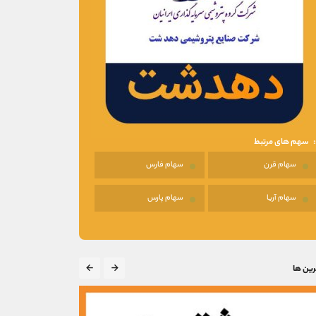
سهم های مرتبط
سهام قرن
سهام فارس
سهام آریا
سهام پارس
رین ها