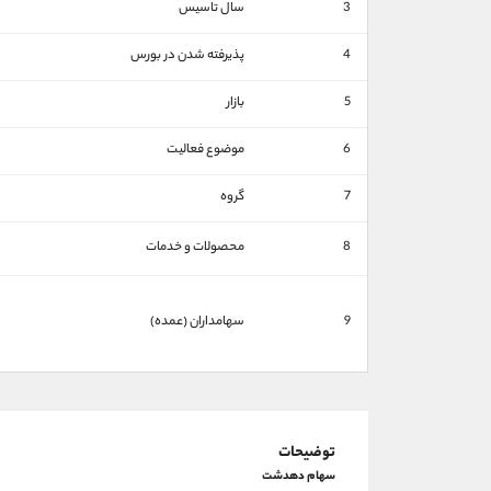
3
سال تاسیس
4
پذیرفته شدن در بورس
5
بازار
6
موضوع فعالیت
7
گروه
8
محصولات و خدمات
9
سهامداران (عمده)
توضیحات
سهام دهدشت