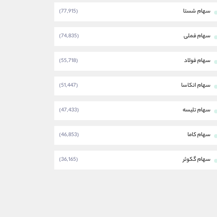
سهام شستا
(77,915)
سهام فملی
(74,835)
سهام فولاد
(55,718)
سهام اتکاسا
(51,447)
سهام تلیسه
(47,433)
سهام کاما
(46,853)
سهام گکوثر
(36,165)