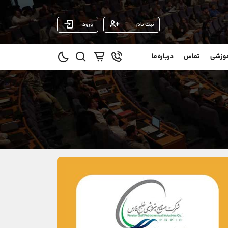
ثبت نام
ورود
پشتیبان فروش
(محسن یزدی)
موزشی
تماس
درباره ما
0
موبایل
09304891085
و
واتساپ
شروع گفتگو
@
تلگرام
@Armteam_admin_103
11
داخلی
103
021-22021030
021-22021040
90001030
@alireza.mehrabii
@alirezamehrabi_com
@alirezamehrabi_official