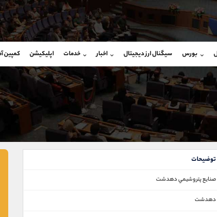
بان فروش
پشتیبان فروش
(فائزه تهرانی)
(یوسف فرخنده)
ل
بورس
سیگنال ارز دیجیتال
اخبار
خدمات
اپلیکیشن
کمپین آ
09101364784
موبایل
9194198792
شروع گفتگو
واتساپ
شروع گفتگ
@Armteam_admin_104
تلگرام
Armteam_admin_33
104
داخلی
8
توضیحات
صنايع پتروشيمي دهدشت
دهدشت