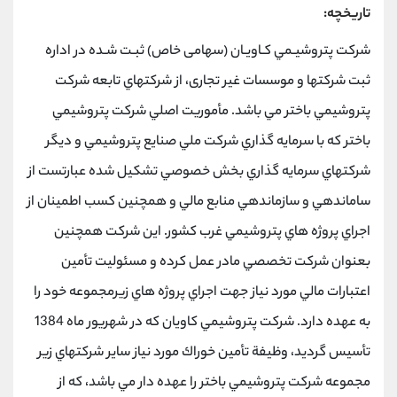
تاریخچه:
شركت پتروشيـمي كـاويـان (سهامی خاص) ثبـت شـده در اداره
ثبت شرکتها و موسسات غیر تجاری، از شركتهاي تابعه شركت
پتروشيمي باختر مي باشد. مأموريت اصلي شركت پتروشيمي
باختر كه با سرمايه گذاري شركت ملي صنايع پتروشيمي و ديگر
شركتهاي سرمايه گذاري بخش خصوصي تشكيل شده عبارتست از
ساماندهي و سازماندهي منابع مالي و همچنين كسب اطمينان از
اجراي پروژه هاي پتروشيمي غرب كشور. اين شركت همچنين
بعنوان شركت تخصصي مادر عمل كرده و مسئوليت تأمين
اعتبارات مالي مورد نياز جهت اجراي پروژه هاي زيرمجموعه خود را
به عهده دارد. شركت پتروشيمي كاويان كه در شهريور ماه 1384
تأسيس گرديد، وظيفة تأمين خوراك مورد نياز ساير شركتهاي زير
مجموعه شركت پتروشيمي باختر را عهده دار مي باشد، كه از