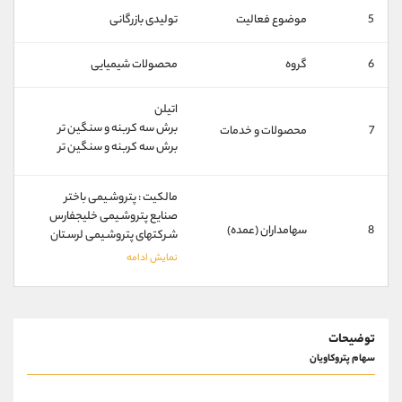
کانال بله
@alirezamehrabi_official
5
موضوع فعالیت
تولیدی بازرگانی
6
گروه
محصولات شیمیایی
اتیلن
برش سه کربنه و سنگین تر
7
محصولات و خدمات
برش سه کربنه و سنگین تر
مالکیت : پتروشـیمی باختر
صنایع پتروشـیمی خلیجفارس
8
سهامداران (عمده)
شـرکتهای پتروشـیمی لرسـتان
توضیحات
سهام پتروکاویان