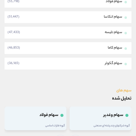
سهام فولاد
(55,718)
سهام اتکاسا
(51,447)
سهام تلیسه
(47,433)
سهام کاما
(46,853)
سهام گکوثر
(36,165)
سهم های
تحلیل شده
سهام وغدیر
سهام فولاد
گروه شرکتهای چند رشته ای صنعتی
گروه فلزات اساسی