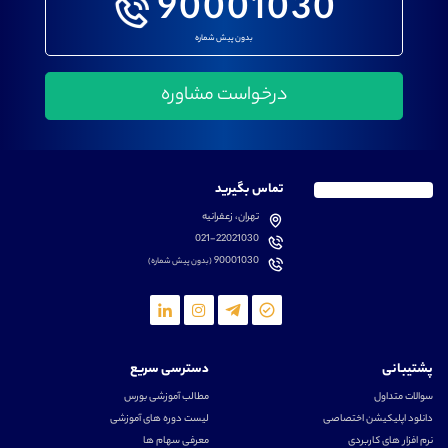
90001030
بدون پیش شماره
تماس بگیرید
تهران، زعفرانیه
021-22021030
90001030
(بدون پیش شماره)
پشتیبانی
دسترسی سریع
سوالات متداول
مطالب آموزشی بورس
دانلود اپلیکیشن اختصاصی
لیست دوره های آموزشی
نرم افزار های کاربردی
معرفی سهام ها