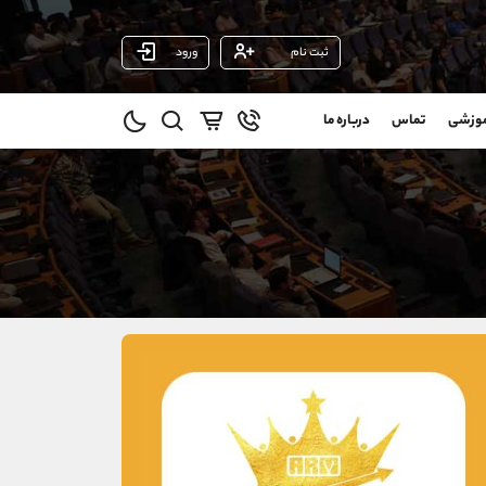
ثبت نام
ورود
پشتیبان فروش
(محسن یزدی)
موزشی
تماس
درباره ما
0
موبایل
09304891085
و
واتساپ
شروع گفتگو
@
تلگرام
@Armteam_admin_103
1
داخلی
103
021-22021030
021-22021040
90001030
@alireza.mehrabii
@alirezamehrabi_com
@alirezamehrabi_official