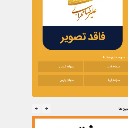
سهم های مرتبط
سهام قرن
سهام فارس
سهام آریا
سهام پارس
رین ها