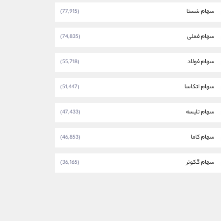
سهام شستا
(77,915)
سهام فملی
(74,835)
سهام فولاد
(55,718)
سهام اتکاسا
(51,447)
سهام تلیسه
(47,433)
سهام کاما
(46,853)
سهام گکوثر
(36,165)