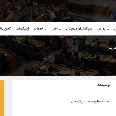
بان فروش
پشتیبان فروش
(ایمان پوراسماعیلی)
(فائزه تهرانی)
ل
بورس
سیگنال ارز دیجیتال
اخبار
خدمات
اپلیکیشن
کمپین آ
09927779040
موبایل
9101364784
شروع گفتگو
واتساپ
شروع گفتگ
@Armteam_admin_por
تلگرام
Armteam_admin_104
کوروش
107
داخلی
04
توضیحات
توسعه صنايع پتروشيمي كوروش