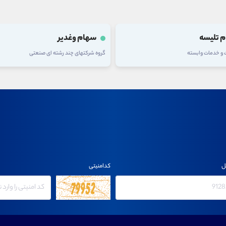
 وغدیر
سهام فولاد
های چند رشته ای صنعتی
گروه فلزات اساسی
ل
کدامنیتی