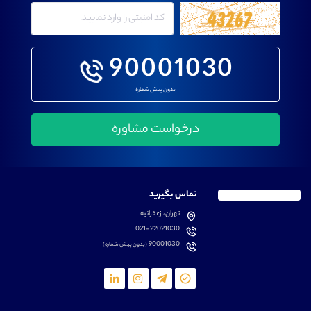
90001030
بدون پیش شماره
تماس بگیرید
تهران، زعفرانیه
021-22021030
90001030
(بدون پیش شماره)