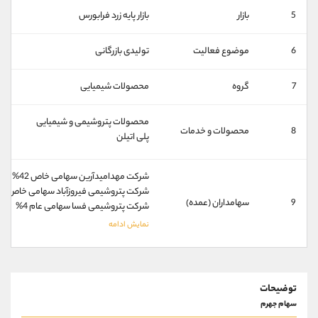
کانال بله
@alirezamehrabi_official
5
بازار
بازار پايه زرد فرابورس
6
موضوع فعالیت
تولیدی بازرگانی
7
گروه
محصولات شیمیایی
محصولات پتروشیمی و شیمیایی
8
محصولات و خدمات
پلی اتیلن
شركت مهداميدآرين سهامی خاص 42%
شركت پتروشيمی فيروزآباد سهامی خاص 18%
9
سهامداران (عمده)
شركت پتروشيمی فسا سهامی عام 4%
توضیحات
سهام جهرم