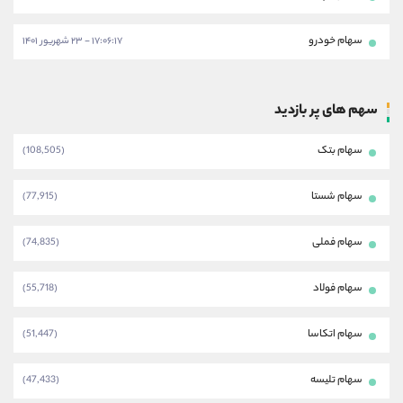
سهام خودرو
۱۷:۰۶:۱۷ - ۲۳ شهریور ۱۴۰۱
سهم های پر بازدید
سهام بتک
(108,505)
سهام شستا
(77,915)
سهام فملی
(74,835)
سهام فولاد
(55,718)
سهام اتکاسا
(51,447)
سهام تلیسه
(47,433)