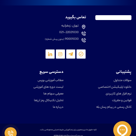
تماس بگیرید
تهران، زعفرانیه
021-22021030
90001030
(بدون پیش شماره)
پشتیبانی
دسترسی سریع
سوالات متداول
مطالب آموزشی بورس
دانلود اپلیکیشن اختصاصی
لیست دوره های آموزشی
نرم افزار های کاربردی
معرفی سهام ها
قوانین و مقررات
تحلیل تکنیکال رمز ارزها
کانال رسمی در پیام رسان بله
درباره ما
کلیه حقوق مادی و معنوی برای تیم آموزشی علیرضا محرابی محفوظ می باشد.