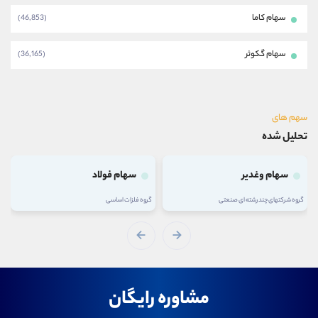
سهام کاما
(46,853)
سهام گکوثر
(36,165)
سهم های
تحلیل شده
سهام وغدیر
سهام فولاد
گروه شرکتهای چند رشته ای صنعتی
گروه فلزات اساسی
مشاوره رایگان