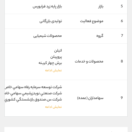
کانال بله
@alirezamehrabi_official
5
بازار
بازار پايه زرد فرابورس
6
موضوع فعالیت
تولیدی بازرگانی
7
گروه
محصولات شیمیایی
اتيلن
پروپيلن
8
محصولات و خدمات
برش چهار کربنه
شركت توسعه سرمايه رفاه سهامي خاص 52%
شركت صنعتي نويدزرشيمي سهامي خاص 20%
9
سهامداران (عمده)
شركت.س.صندوق بازنشستگي كشوري سهامي 