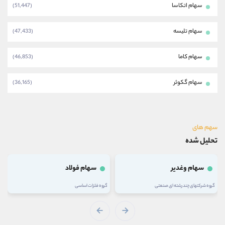
سهام اتکاسا
(51,447)
سهام تلیسه
(47,433)
سهام کاما
(46,853)
سهام گکوثر
(36,165)
سهم های
تحلیل شده
سهام وغدیر
سهام فولاد
گروه شرکتهای چند رشته ای صنعتی
گروه فلزات اساسی