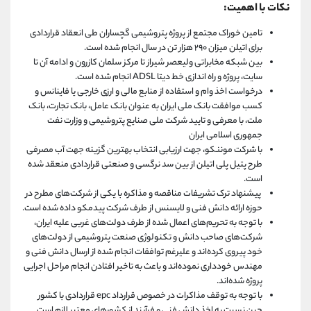
نکات با اهمیت:
تامین خوراک مجتمع از پروژه پتروشیمی گچساران طی انعقاد قراردادی
برای اتیلن میزان ۲۹۰ هزار تن در سال انجام شده است.
بین شبکه مخابراتی ولیعصر شیراز تا مرکز سلمان کازرون و ادامه آن تا
سایت، پروژه و راه اندازی خط دیتا ADSL انجام شده است.
درخواست اخذ وام و استفاده از منابع مالی و ارزی خارجی یا فاینانس و
کسب موافقت بانک ملی ایران به عنوان بانک عامل، بانک تجارت، بانک
ملت، با معرفی و تایید شرکت ملی صنایع پتروشیمی و وزارت نفت
جمهوری اسلامی ایران
با شرکت موننکو، جهت ارزیابی انتخاب بهترین گزینه جهت آب مصرفی
طرح پتیل پلی اتیلن از بین سد نرگسی و صنعتی قراردادی منعقد شده
است.
پیشنهاد ترک تشریفات مناقصه و مذاکره با یکی از شرکت‌های مطرح در
حوزه ارائه دانش فنی و لایسنس از طرف شرکت پیدمکو داده شده است.
با توجه به تحریم‌های اعمال شده از طرف دولت‌های غربی علیه ایران،
شرکت‌های صاحب دانش و تکنولوژی صنعت پتروشیمی از دولت‌های
خود پیروی کرده‌اند و علیرغم توافقات انجام شده از ارسال دانش فنی و
مهندس خودداری نموده‌اند و باعث به تاخیر افتادن انجام مراحل اجرایی
پروژه شده‌اند.
با توجه به توقف مذاکرات در خصوص قرارداد epc قراردادی با کشور
چین نسبت به اخذ دانش فنی و فرآیند از کشورهای معتبر لازم است.