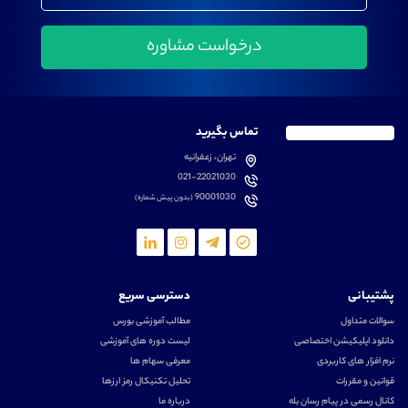
تماس بگیرید
تهران، زعفرانیه
021-22021030
90001030
(بدون پیش شماره)
پشتیبانی
دسترسی سریع
سوالات متداول
مطالب آموزشی بورس
دانلود اپلیکیشن اختصاصی
لیست دوره های آموزشی
نرم افزار های کاربردی
معرفی سهام ها
قوانین و مقررات
تحلیل تکنیکال رمز ارزها
کانال رسمی در پیام رسان بله
درباره ما