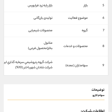
کانال بله
@alirezamehrabi_official
5
بازار
بازار پايه زرد فرابورس
6
موضوع فعالیت
تولیدی بازرگانی
7
گروه
محصولات شیمیایی
متانول
8
محصولات و خدمات
بخار(محصول فرعی)
شركت گروه پتروشيمي سرمايه گذاري ايرانيان (61
9
سهامداران (عمده)
شركت شادان شهرباختر (10%)
توضیحات
سهام کازرو
اطلاعات شرکت: