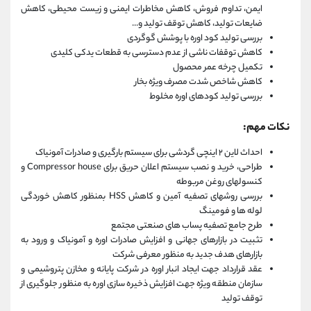
ایمن، تداوم فروش، کاهش مخاطرات ایمنی و زیست محیطی، کاهش
ضایعات تولید، کاهش توقف تولید و...
بررسی تولید کود اوره با پوشش گوگردی
کاهش توقفات ناشی از عدم دسترسی به قطعات یدکی کلیدی
تکمیل چرخه عمر محصول
کاهش شاخص شدت مصرف ویژه بخار
بررسی تولید کودهای اوره مخلوط
نکات مهم:
احداث لاین ۲ اینچی گردشی برای سیستم بارگیری و صادرات آمونیاک
طراحی، خرید و نصب سیستم اعلان حریق برای Compressor house و
کنسولهای روغن مربوطه
بررسی روشهای تصفیه آمین و کاهش HSS بمنظور کاهش خوردگی
لوله ها و فومینگ
طرح جامع تصفیه پساب های صنعتی مجتمع
تثبیت در بازارهای جهانی و افزایش صادرات اوره و آمونیاک و ورود به
بازارهای هدف جدید به منظور معرفی شرکت
عقد قرارداد جهت ایجاد انبار اوره در شرکت پایانه و مخازن پتروشیمی و
سازمان منطقه ویژه جهت افزایش ذخیره سازی اوره به منظور جلوگیری از
توقف تولید