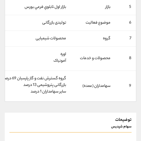
کانال بله
@alirezamehrabi_official
5
بازار
بازار اول تابلوي فرعي بورس
6
موضوع فعالیت
تولیدی بازرگانی
7
گروه
محصولات شیمیایی
اوره
8
محصولات و خدمات
آمونیاک
گروه گسترش نفت و گاز پارسیان 69 درصد
بازرگانی پتروشیمی 13 درصد
9
سهامداران (عمده)
سایر سهامداران 1 درصد
توضیحات
سهام شپدیس