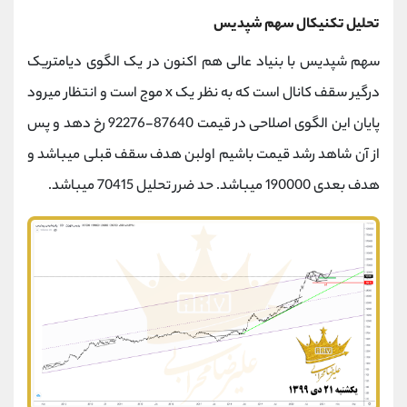
تحلیل تکنیکال سهم شپدیس
سهم شپدیس با بنیاد عالی هم اکنون در یک الگوی دیامتریک
درگیر سقف کانال است که به نظر یک x موج است و انتظار میرود
پایان این الگوی اصلاحی در قیمت 87640-92276 رخ دهد و پس
از آن شاهد رشد قیمت باشیم اولبن هدف سقف قبلی میباشد و
هدف بعدی 190000 میباشد. حد ضرر تحلیل 70415 میباشد.