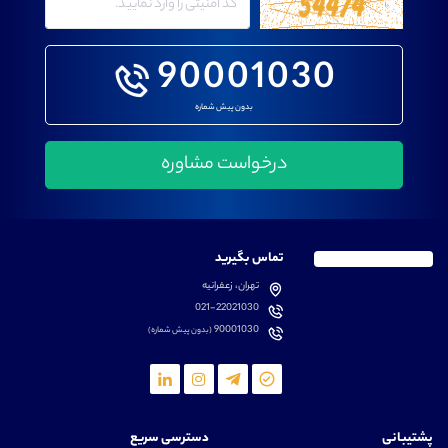
90001030
بدون پیش شماره
تماس بگیرید
تهران، زعفرانیه
021-22021030
90001030
(بدون پیش شماره)
پشتیبانی
دسترسی سریع