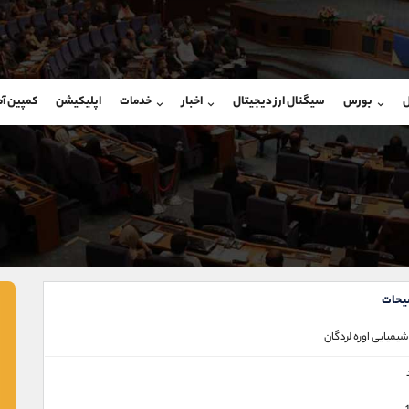
بان فروش
پشتیبان فروش
(ایمان پوراسماعیلی)
(فائزه تهرانی)
ل
بورس
سیگنال ارز دیجیتال
اخبار
خدمات
اپلیکیشن
کمپین آ
09927779040
موبایل
9101364784
شروع گفتگو
واتساپ
شروع گفتگ
@Armteam_admin_por
تلگرام
Armteam_admin_104
107
داخلی
04
یحات
يميايی اوره لردگان