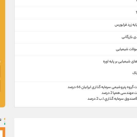
 پايه زرد فرابورس
ی بازرگانی
لات شيميايی
ی شیمیایی بر پایه اوره
اک
گروه پتروشيمی سرمايه گذاری ايرانيان 66 درصد
مهندسی همپا 2 درصد
2 درصد
ت