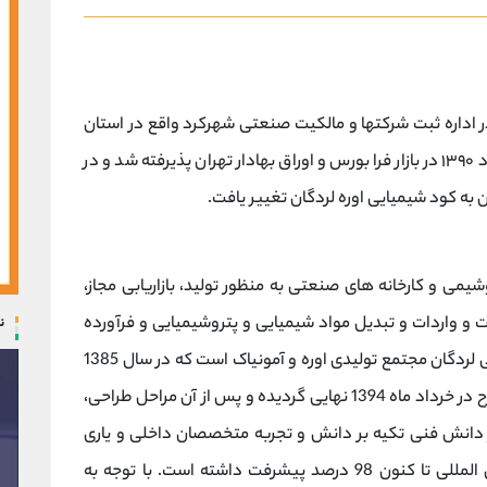
ت پتروشیمی لردگان در تاریخ ۱۷ مرداد ۱۳۸۷ در اداره ثبت شرکتها و مالکیت صنعتی شهرکرد واقع در استان
چهارمحال و بختیاری به ثبت رسید و در تاریخ ۱۱ خرداد ۱۳۹۰ در بازار فرا بورس و اوراق بهادار تهران پذیرفته شد و در
شیمی و کارخانه های صنعتی به منظور تولید، بازاریابی مجاز،
 واردات و تبدیل مواد شیمیایی و پتروشیمیایی و فرآورده
ن
های فرعی و مشتقات ذیربط آنها. شرکت پتروشیمی لردگان مجتمع تولیدی اوره و آمونیاک است که در سال 1385
مجوز احداث آن صادر شده است. منابع مالی این طرح در خرداد ماه 1394 نهایی گردیده و پس از آن مراحل طراحی،
از دانش فنی تکیه بر دانش و تجربه متخصصان داخلی و یاری
خداوند متعال علی رغم کلیه موانع اقتصادی بین المللی تا کنون 98 درصد پیشرفت داشته است. با توجه به