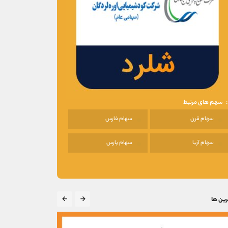
سهم های مرتبط
سهام قرن
سهام فارس
سهام آریا
سهام پارس
رین ها