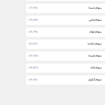
سهام شستا
(77,915)
سهام فملی
(74,835)
سهام فولاد
(55,718)
سهام اتکاسا
(51,447)
سهام تلیسه
(47,433)
سهام کاما
(46,853)
سهام گکوثر
(36,165)