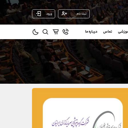
ثبت نام
ورود
پشتیبان فروش
(محسن یزدی)
موزشی
تماس
درباره ما
0
موبایل
09304891085
و
واتساپ
شروع گفتگو
@
تلگرام
@Armteam_admin_103
1
داخلی
103
021-22021030
021-22021040
90001030
@alireza.mehrabii
@alirezamehrabi_com
@alirezamehrabi_official