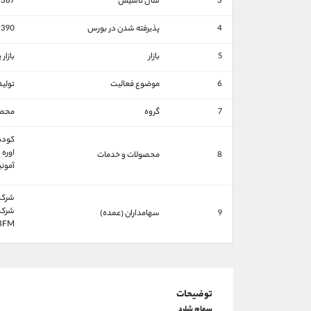
3
سال تاسیس
1387
4
پذیرفته شدن در بورس
1390
5
بازار
بازار
6
موضوع فعالیت
تولید
7
گروه
محصو
کودها
اوره
8
محصولات و خدمات
آمونی
شركت 
شركت 
9
سهامداران (عمده)
BFMصندوق سرمايه گذاري.ا.ب 
توضیحات
سهام شلرد