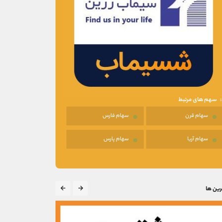
سهم های مرتبط
سهام قرن
سهام فارس
سهام آریا
سهام پارس
رین ها