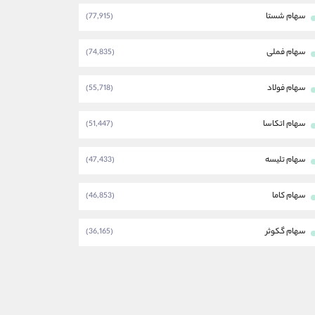
سهام شستا
(77,915)
سهام فملی
(74,835)
سهام فولاد
(55,718)
سهام اتکاسا
(51,447)
سهام تلیسه
(47,433)
سهام کاما
(46,853)
سهام گکوثر
(36,165)