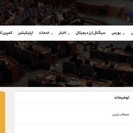
بان فروش
پشتیبان فروش
(یوسف فرخنده)
(ایمان پوراسماعیلی)
ل
بورس
سیگنال ارز دیجیتال
اخبار
خدمات
اپلیکیشن
کمپین آ
09194198792
موبایل
9927779040
شروع گفتگو
واتساپ
شروع گفتگ
@Armteam_admin_33
تلگرام
Armteam_admin_por
118
داخلی
07
توضیحات
سیماب زرین