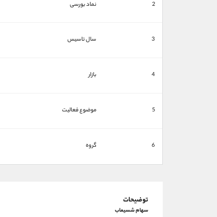
2
نماد بورسی
3
سال تاسیس
4
بازار
5
موضوع فعالیت
6
گروه
توضیحات
سهام شسیماب