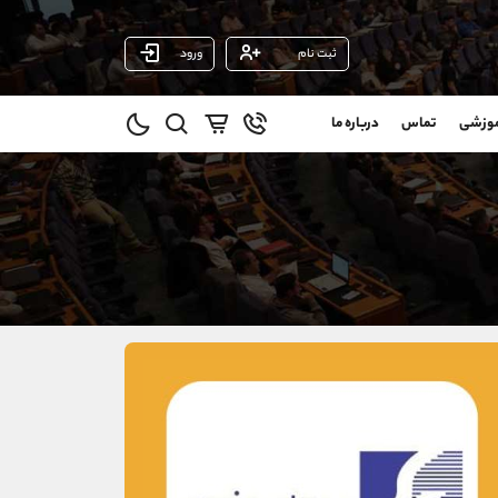
ثبت نام
ورود
پشتیبان فروش
(محسن یزدی)
موزشی
تماس
درباره ما
0
موبایل
09304891085
و
واتساپ
شروع گفتگو
@
تلگرام
@Armteam_admin_103
1
داخلی
103
021-22021030
021-22021040
90001030
@alireza.mehrabii
@alirezamehrabi_com
@alirezamehrabi_official