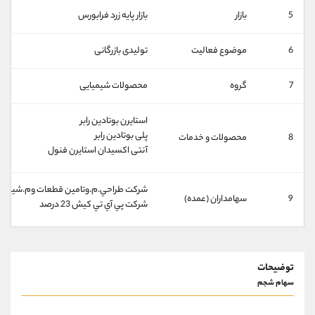
کانال بله
@alirezamehrabi_official
5
بازار
بازار پايه زرد فرابورس
6
موضوع فعالیت
تولیدی بازرگانی
7
گروه
محصولات شيميایی
استایرن بوتادین رابر
پلی بوتادین رابر
8
محصولات و خدمات
آنتی اکسیدان استایرن فنول
شركت طراحي.م.وتامين قطعات وم.شيميايي.ص.پت
9
سهامداران (عمده)
شركت پي آي تي كيش 23 درصد
توضیحات
سهام شجم