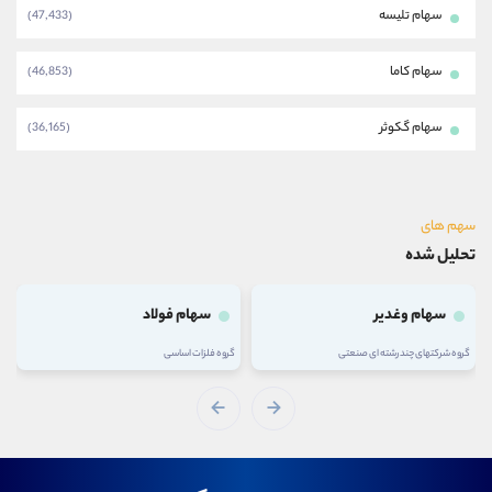
سهام تلیسه
(47,433)
سهام کاما
(46,853)
سهام گکوثر
(36,165)
سهم های
تحلیل شده
سهام وغدیر
سهام فولاد
گروه شرکتهای چند رشته ای صنعتی
گروه فلزات اساسی