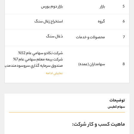
کانال بله
@alirezamehrabi_official
5
بازار
بازار دوم بورس
6
گروه
استخراج زغال سنگ
ذغال سنگ
7
محصولات و خدمات
شركت تكادو سهامي عام 52%
شركت بيمه معلم سهامي عام 7%
8
سهامداران (عمده)
صندوق سرمايه گذاري سروسودمندمدبران 2%
توضیحات
سهام کطبس
ماهیت کسب و کار شرکت: