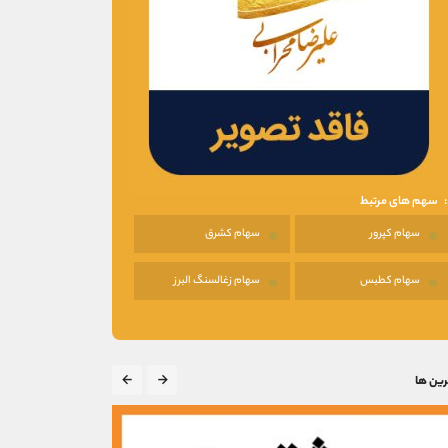
سهم های مرتبط
سهام کپرور
سهام کشرق
سهام کطبس
سهام زغالسنگ البرز
رین ها