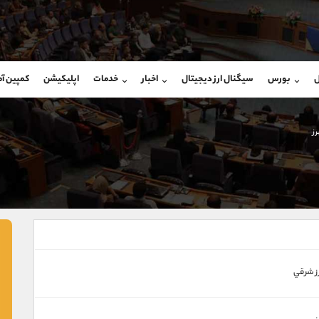
بان فروش
پشتیبان فروش
(فائزه تهرانی)
(ایمان پوراسماعیلی)
ل
بورس
سیگنال ارز دیجیتال
اخبار
خدمات
اپلیکیشن
کمپین آ
09101364784
موبایل
9927779040
شروع گفتگو
واتساپ
شروع گفتگ
@Armteam_admin_104
تلگرام
Armteam_admin_por
ز
104
داخلی
07
رز شرقي