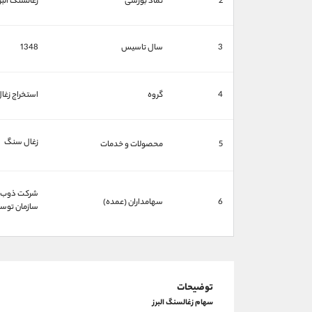
2
نماد بورسی
زغالسنگ البر
3
سال تاسیس
1348
4
گروه
استخراج زغ
زغال سنگ
5
محصولات و خدمات
شركت ذوب آهن 
6
سهامداران (عمده)
سازمان توسعه 
توضیحات
سهام زغالسنگ البرز