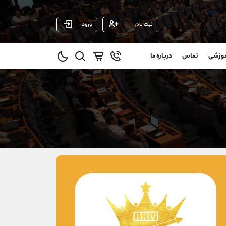
ثبت نام
ورود
پشتیبان فروش
(یوسف فرخنده)
موزشی
تماس
درباره ما
0
موبایل
09194198792
و
واتساپ
شروع گفتگو
@
تلگرام
@Armteam_admin_33
1
داخلی
118
021-22021030
021-22021040
90001030
@alireza.mehrabii
@alirezamehrabi_com
@alirezamehrabi_official