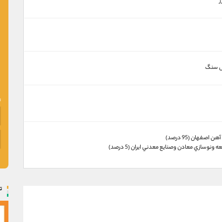
ز
ال سنگ
اصفهان (95 درصد)
ونوسازي معادن وصنايع معدني ايران (5 درصد)
ت