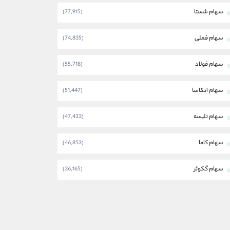
سهام شستا
(77,915)
سهام فملی
(74,835)
سهام فولاد
(55,718)
سهام اتکاسا
(51,447)
سهام تلیسه
(47,433)
سهام کاما
(46,853)
سهام گکوثر
(36,165)