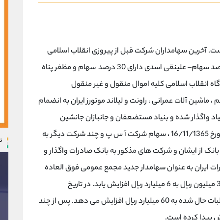
5/11/134 تأ سیس شده است. آخرین سهامداران شرکت قبل از پیروزی انقلاب اسلامی
ایران عبارت بودند از آقایان مراد پناه پور دارای 60درصد سهام– علینقی اسدی دارای 30 درصد سهام و مظفر پناه
 دادگاه انقلاب اسلامی کلیه اموال منقول و غیر منقول
اشین آلات عمرانی ، راونت و لیلاند موتورز ایران به انضمام
نیاد واگذار شده و بنیاد مستضعفان و جانبازان جانشین
سهامداران فوق الذکر در شرکت آ س پ گردید. در مورخ 16/11/1365 ، سهام شرکت آ س پ و چند شرکت دیگر به
ن
 بانک از ایشان و شرکت های مذکور به بانک صادرات واگذار و
 در تاریخ 17/12/1371 بانک صادرات ایران به عنوان سهامدار جدید مجمع عمومی فوق العاده
تشکیل داد و مصوب نمود سرمایه شرکت از مبلغ 30 میلیون ریال به 6 میلیارد ریال افزایش یابد. در تاریخ
24/2/86 شرکت آ س پ سرمایه خود را از محل مطالبات حال شده به 60 میلیارد ریال افزایش می دهد. پس از چند