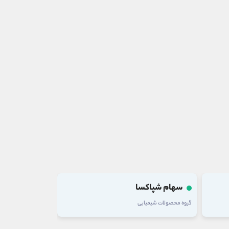
سهام شپاکسا
سهام رمپنا
گروه محصولات شیمیایی
گروه خدمات فنی و م