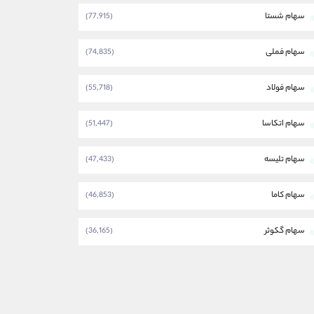
سهام شستا
(77,915)
سهام فملی
(74,835)
سهام فولاد
(55,718)
سهام اتکاسا
(51,447)
سهام تلیسه
(47,433)
سهام کاما
(46,853)
سهام گکوثر
(36,165)