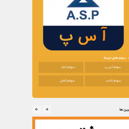
سهم های مرتبط
سهام آ س پ
سهام ثاباد
سهام ثاخت
سهام ثامان
رین ها