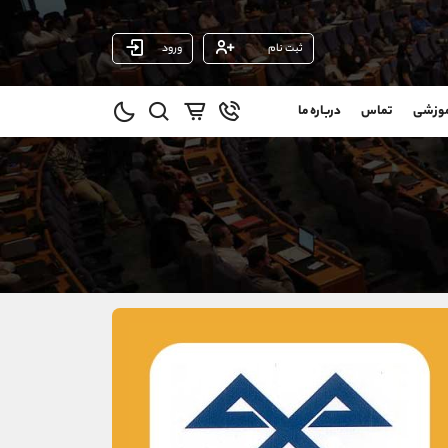
ثبت نام
ورود
پشتیبان فروش
(ایمان پوراسماعیلی)
موزشی
تماس
درباره ما
0
موبایل
09927779040
و
واتساپ
شروع گفتگو
@
تلگرام
@Armteam_admin_por
1
داخلی
107
021-22021030
021-22021040
90001030
@alireza.mehrabii
@alirezamehrabi_com
@alirezamehrabi_official