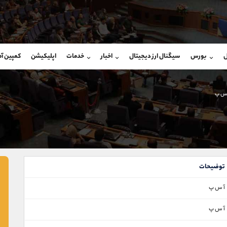
بان فروش
پشتیبان فروش
(فائزه تهرانی)
(محسن یزدی)
ل
بورس
سیگنال ارز دیجیتال
اخبار
خدمات
اپلیکیشن
کمپین آ
09101364784
موبایل
9304891085
شروع گفتگو
واتساپ
شروع گفتگ
@Armteam_admin_104
تلگرام
Armteam_admin_103
 س پ
104
داخلی
03
توضیحات
آ س پ
آ س پ