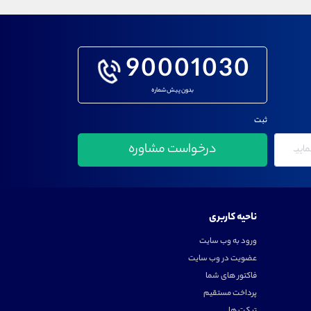
90001030
بدون پیش شماره
ثبت
ناحیه کاربری
ورود به وب سایت
عضویت در وب سایت
فاکتور های شما
پرداخت مستقیم
تیکت ها