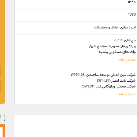
۱۳۴۸
1390
انبوه سازي، املاك و مستغلات
برج های رشديه
پروژه پيمان مديريت سعدي شيراز
واحدهاي مسکوني رشديه
شركت بين المللي توسعه ساختمان (40.26%)
شركت بانك انصار (14.97%)
شركت صنعتي وبازرگاني غدير (11.91%)
ت