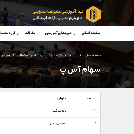
پشتیبان فروش
پشتی
(یوسف فرخنده)
صفحه اصلی
دوره‌های آموزشی
مقالات
ارز دیجیتا
موبایل
09194198792
موبایل
واتساپ
شروع گفتگو
واتساپ
تلگرام
@Armteam_admin_33
تلگرام
صفحه اصلی
سهام
گروه انبوه سازی، املاک و مستغلات
سهام آ
داخلی
118
داخلی
سهام آ س پ
اطلاعات تماس
(دفتر فروش)
تلفن
تلفن
ردیف
عنوان
بدون پیش شماره
اینستاگرام
1
نام شرکت
کانال تلگرام
2
نماد بورسی
کانال بله