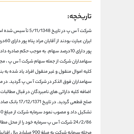
تاریخچه:
شرکت آ س پ در تاریخ 8
پور دارای 10درصد سهام. به موجب حکم صادره
سهامداران شرکت از جمله سهام شرکت آ س پ ، مجم ، م
کلیه اموال منقول و غیر منقول افراد یاد شده به ب
اضافه کلیه دارائی های نامبردگان در قبال مطالبات
صلح قطعی گردید.
مرحله سرمایه شرکت به مبلغ 900 میلیارد ریال افزایش پیدا کرده است.