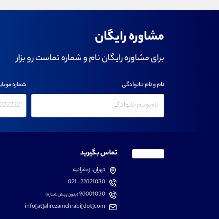
مشاوره رایگان
برای مشاوره رایگان نام و شماره تماست رو بزار
نام و نام خانوادگی
شماره موبای
تماس بگیرید
تهران، زعفرانیه
021-22021030
90001030
(بدون پیش شماره)
info[at]alirezamehrabi[dot]com