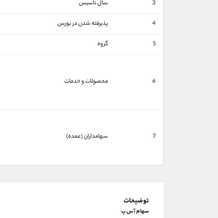
3
سال تاسیس
4
پذیرفته شدن در بورس
5
گروه
6
محصولات و خدمات
7
سهامداران (عمده)
توضیحات
سهام آ س پ