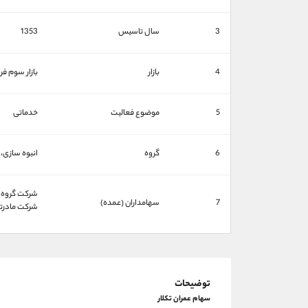
3
سال تاسیس
1353
4
بازار
بازار سوم ف
5
موضوع فعالیت
خدماتی
6
گروه
انبوه سازی،
شركت گروه ت
7
سهامداران (عمده)
شركت مادرتخ
توضیحات
سهام عمران تکلار