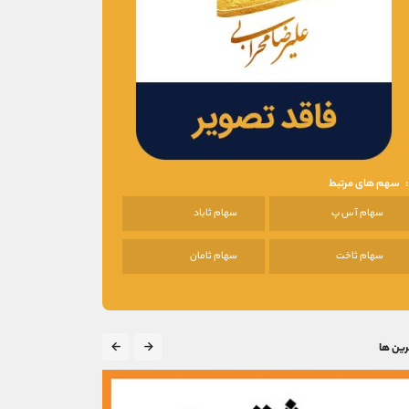
سهم های مرتبط
سهام آ س پ
سهام ثاباد
سهام ثاخت
سهام ثامان
رین ها