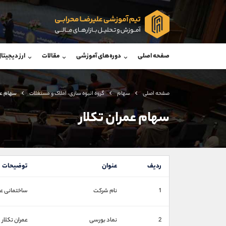
پشتیبان فروش
پشتی
(فائزه تهرانی)
صفحه اصلی
دوره‌های آموزشی
مقالات
ارز دیجیتا
موبایل
09101364784
موبایل
واتساپ
شروع گفتگو
واتساپ
تلگرام
@Armteam_admin_104
تلگرام
صفحه اصلی
سهام
گروه انبوه سازی، املاک و مستغلات
سهام عم
داخلی
104
داخلی
سهام عمران تکلار
اطلاعات تماس
(دفتر فروش)
تلفن
تلفن
ردیف
عنوان
توضیحات
بدون پیش شماره
اینستاگرام
1
نام شرکت
ساختمانی عم
کانال تلگرام
کانال بله
2
نماد بورسی
عمران تکلار