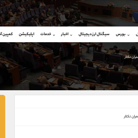
بان فروش
پشتیبان فروش
(ایمان پوراسماعیلی)
(یوسف فرخنده)
ل
بورس
سیگنال ارز دیجیتال
اخبار
خدمات
اپلیکیشن
کمپین آ
09927779040
موبایل
9194198792
شروع گفتگو
واتساپ
شروع گفتگ
@Armteam_admin_por
تلگرام
Armteam_admin_33
ران تکلار
107
داخلی
8
ران تکلار