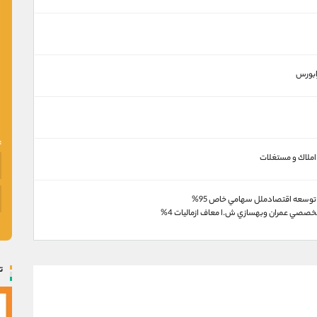
رابورس
 املاك و مستغلات
وسعه اقتصادملل سهامي خاص 95%
صصي عمران وبهسازي ش.ا معاف ازماليات 4%
ت