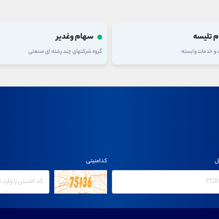
 وغدیر
سهام فولاد
های چند رشته ای صنعتی
گروه فلزات اساسی
ل
کدامنیتی