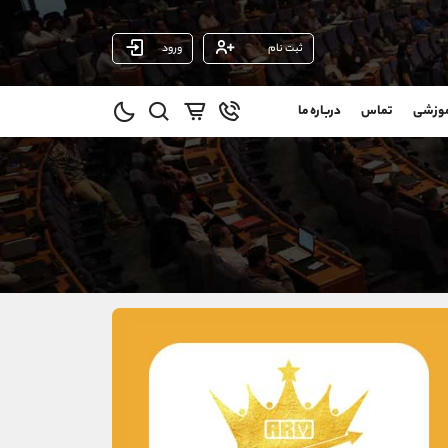
ثبت نام
ورود
پشتیبان فروش
(محسن یزدی)
موزشی
تماس
درباره ما
0
موبایل
09304891085
و
واتساپ
شروع گفتگو
@
تلگرام
@Armteam_admin_103
11
داخلی
103
021-22021030
021-22021040
90001030
@alireza.mehrabii
@alirezamehrabi_com
@alirezamehrabi_official