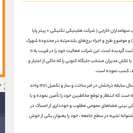
ی عمران تکلار در سال ۱۳۵۳ با ترکیب سهامداران خارجی ( شرکت هلینیکی تکنیکی + پیتر پاپا
) و موضوع طرح و اجراء برج‌های بلندمرتبه در محدوده شهرک
قدس ( غرب ) تحت شماره ۱۹۹۶۰ در تهران تأسیس و ثبت گردیده است. این شرکت فعالیت خود را در قریب به ۱۱
ا تلاش مدیران منتخب جایگاه کنونی را که حاکی از اعتبار و
شد، کسب نموده است.
ن
در حال حاضر شرکت ساختمانی عمران تکلار با چهل سال سابقه درخشان در امر ساخت و ساز و تکمیل ۱۲۷۱ واحد
ت یافته است که انتظار و توقع مخاطبین خود را تاًمین نموده و با
پیش بینی فضاهای عمومی مطلوب و خودداری از امساک در
پشتوانه تجربه در سطح جامعه ، خود را بعنوان یکی از خوش