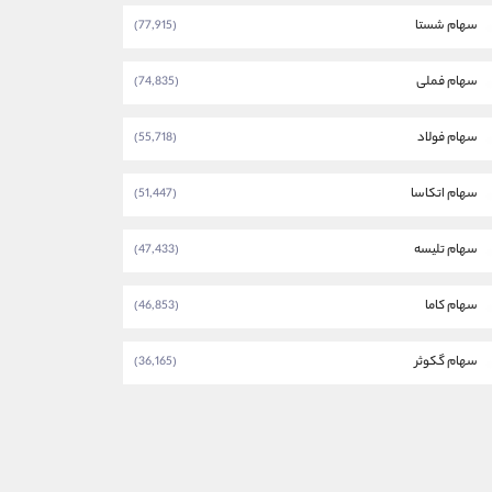
سهام شستا
(77,915)
سهام فملی
(74,835)
سهام فولاد
(55,718)
سهام اتکاسا
(51,447)
سهام تلیسه
(47,433)
سهام کاما
(46,853)
سهام گکوثر
(36,165)