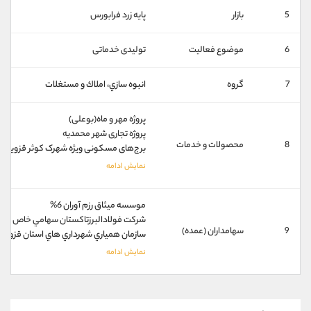
کانال بله
@alirezamehrabi_official
5
بازار
پایه زرد فرابورس
6
موضوع فعالیت
تولیدی خدماتی
7
گروه
انبوه سازي، املاك و مستغلات
پروژه مهر و ماه(بوعلی)
پروژه تجاری شهر محمدیه
8
محصولات و خدمات
برج‌های مسکونی ویژه شهرک کوثر قزوین
موسسه ميثاق رزم آوران 6%
شركت فولادالبرزتاكستان سهامي خاص 5%
9
سهامداران (عمده)
سازمان همياري شهرداري هاي استان قزوين 1%