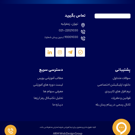
تماس بگیرید
تهران، زعفرانیه
021-22021030
90001030
(بدون پیش شماره)
پشتیبانی
دسترسی سریع
سوالات متداول
مطالب آموزشی بورس
دانلود اپلیکیشن اختصاصی
لیست دوره های آموزشی
نرم افزار های کاربردی
معرفی سهام ها
قوانین و مقررات
تحلیل تکنیکال رمز ارزها
کانال رسمی در پیام رسان بله
درباره ما
کلیه حقوق مادی و معنوی برای تیم آموزشی علیرضا محرابی محفوظ می باشد.
ARM Web Design Group