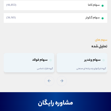
سهام کاما
(46,853)
سهام گکوثر
(36,165)
سهم های
تحلیل شده
سهام وغدیر
سهام فولاد
گروه شرکتهای چند رشته ای صنعتی
گروه فلزات اساسی
مشاوره رایگان