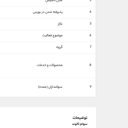
3
سال تاسیس
4
پذیرفته شدن در بورس
5
بازار
6
موضوع فعالیت
7
گروه
8
محصولات و خدمات
9
سهامداران (عمده)
توضیحات
سهام ثالوند