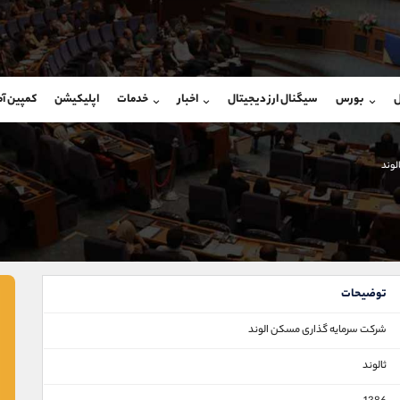
بان فروش
پشتیبان فروش
(یوسف فرخنده)
(ایمان پوراسماعیلی)
ل
بورس
سیگنال ارز دیجیتال
اخبار
خدمات
اپلیکیشن
کمپین آ
09194198792
موبایل
9927779040
شروع گفتگو
واتساپ
شروع گفتگ
@Armteam_admin_33
تلگرام
Armteam_admin_por
لوند
118
داخلی
07
توضیحات
شرکت سرمایه گذاری مسکن الوند
ثالوند