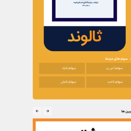
سهم های مرتبط
سهام آ س پ
سهام ثاباد
سهام ثاخت
سهام ثامان
رین ها