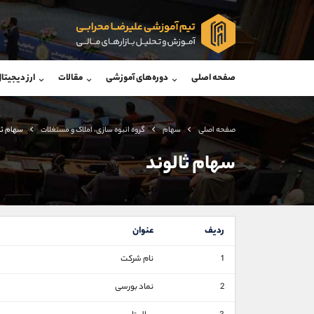
پشتیبان فروش
پشتی
(فائزه تهرانی)
صفحه اصلی
دوره‌های آموزشی
مقالات
ارز دیجیتا
موبایل
09101364784
موبایل
واتساپ
شروع گفتگو
واتساپ
تلگرام
@Armteam_admin_104
تلگرام
صفحه اصلی
سهام
گروه انبوه سازی، املاک و مستغلات
سهام ثا
داخلی
104
داخلی
سهام ثالوند
اطلاعات تماس
(دفتر فروش)
تلفن
تلفن
ردیف
عنوان
بدون پیش شماره
اینستاگرام
1
نام شرکت
کانال تلگرام
2
نماد بورسی
کانال بله