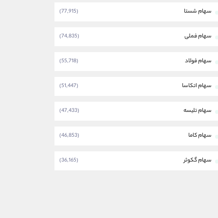
سهام شستا
(77,915)
سهام فملی
(74,835)
سهام فولاد
(55,718)
سهام اتکاسا
(51,447)
سهام تلیسه
(47,433)
سهام کاما
(46,853)
سهام گکوثر
(36,165)