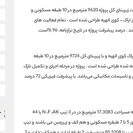
زمین این پروژه به مسرراحت 3323 مترمربع با مساحت زیربنای کل پروژه 9620 مترمربع در 10 طبقه مسکونی و
ر اراک – کوی الهیه طراحی شده است ، تمام فعالیت های
رصد پیشرفت پروژه در تاریخ ترازنامه، 96 %است.
این پروژه در زمینی به مسررراحت 3324 مترمربع در اراک کوی الهیه و با زیربنای کل 9724 مترمربع در 10 طبقه
 شده طراحی شده است . پروژه در مرحله اجرای و تکمیل نازک
کاری و نما سازی و دیگر فعالیت های مربوط به برقی و تاسیسات مکانیکی می‌باشد. با پیشرفت فیزیکی 72 درصد
این پروژه با مسراحت 45/12652 مترمربع در زمینی به مسراحت 17.3083 مترمربع در در 3 تیپ N ،F ،AK با 44
س
واحد مسکونی با زیر بنای کل 7443 مترمربع که دارای 5 تا 7 طبقره مسکونی و هم کف و زیرزمین می باشند و تیپ
Q با 15 واحد تجاری و 20 واحد اداری در مساحت کل زیر بنا 85.5208 مترمربع در 2 طبقه اداری و همکف تجاری و 2