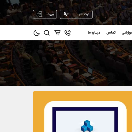
ثبت نام
ورود
پشتیبان فروش
(محسن یزدی)
موزشی
تماس
درباره ما
0
موبایل
09304891085
و
واتساپ
شروع گفتگو
@
تلگرام
@Armteam_admin_103
1
داخلی
103
021-22021030
021-22021040
90001030
@alireza.mehrabii
@alirezamehrabi_com
@alirezamehrabi_official