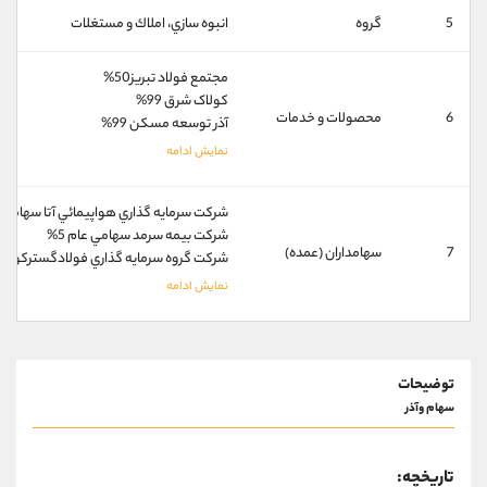
کانال بله
@alirezamehrabi_official
5
گروه
انبوه سازي، املاك و مستغلات
مجتمع فولاد تبریز50%
کولاک شرق 99%
6
محصولات و خدمات
آذر توسعه مسکن 99%
شركت سرمايه گذاري هواپيمائي آتا سهامي خا
شركت بيمه سرمد سهامي عام 5%
7
سهامداران (عمده)
شركت گروه سرمايه گذاري فولادگستركوثر سه
توضیحات
سهام وآذر
تاریخچه: