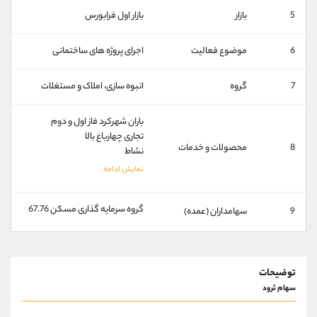
کانال بله
@alirezamehrabi_official
5
بازار
بازار اول فرابورس
6
موضوع فعالیت
اجرای پروژه های ساختمانی
7
گروه
انبوه سازی، املاک و مستغلات
باران شهرکرد فاز اول و دوم
تجاری چهارباغ بالا
8
محصولات و خدمات
نشاط
گروه سرمایه گذاری مسکن 67.76
9
سهامداران (عمده)
توضیحات
سهام ثرود