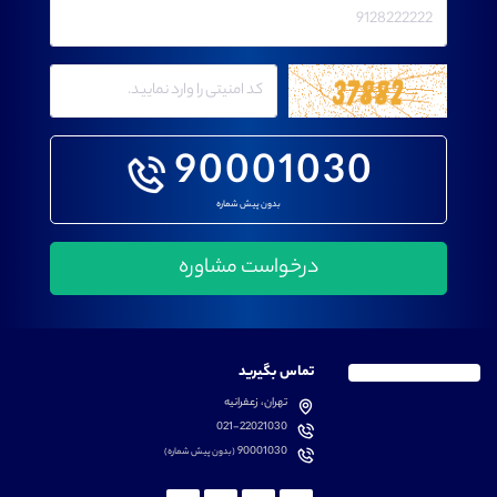
90001030
بدون پیش شماره
تماس بگیرید
تهران، زعفرانیه
021-22021030
90001030
(بدون پیش شماره)