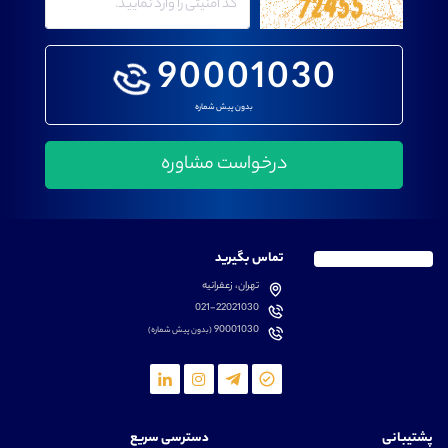
90001030
بدون پیش شماره
تماس بگیرید
تهران، زعفرانیه
021-22021030
90001030
(بدون پیش شماره)
پشتیبانی
دسترسی سریع