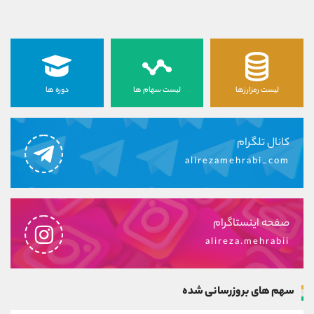
لیست رمزارزها
لیست سهام ها
دوره ها
کانال تلگرام
alirezamehrabi_com
صفحه اینستاگرام
alireza.mehrabii
سهم های بروزرسانی شده