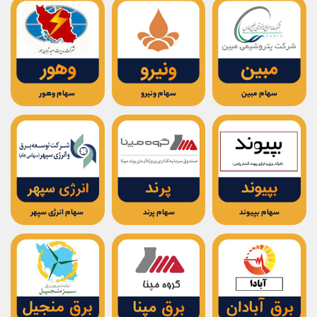
کانال بله
@alirezamehrabi_official
سهام مبین
سهام ونیرو
سهام وهور
سهام بپیوند
سهام پرند
سهام انرژی سپهر