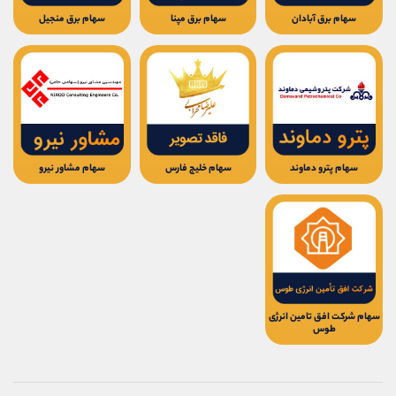
سهام برق آبادان
سهام برق مپنا
سهام برق منجیل
سهام پترو دماوند
سهام خلیج فارس
سهام مشاور نیرو
سهام شرکت افق تامین انرژی
طوس