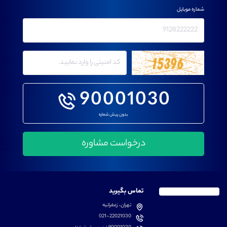
شماره موبایل
90001030
بدون پیش شماره
تماس بگیرید
تهران، زعفرانیه
021-22021030