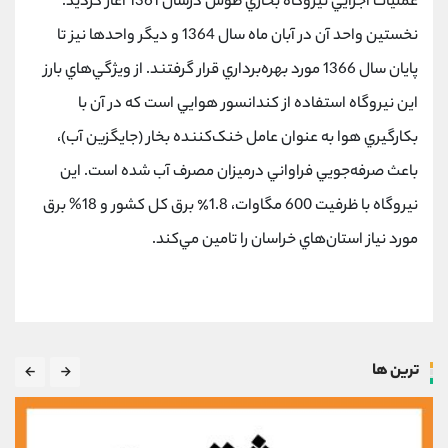
عمليات اجرايي نيروگاه بخاري طوس درسال 1361 آغاز گرديد.
نخستين واحد آن در آبان ماه سال 1364 و ديگر واحدها نيز تا
پايان سال 1366 مورد بهره‌برداري قرار گرفتند. از ويژگي‌هاي بارز
اين نيروگاه استفاده از کندانسور هوايي است که در آن با
بکارگيري هوا به عنوان عامل خنک‌کننده بخار (جايگزين آب)،
باعث صرفه‌جويي فراواني درميزان مصرف آب شده ‌است. اين
نيروگاه با ظرفيت 600 مگاوات، 1.8٪ برق کل کشور و 18% برق
مورد نياز استان‌هاي خراسان را تامين مي‌کند.
ترین ها