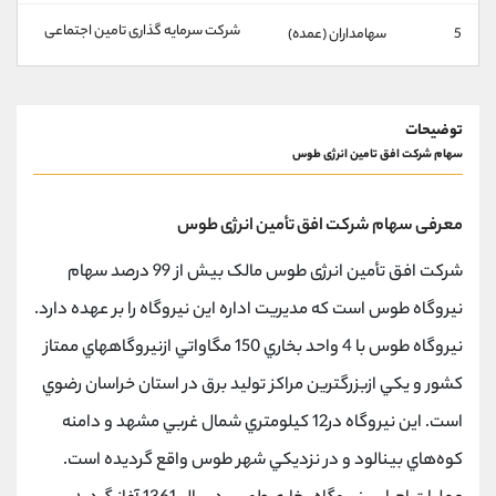
کانال بله
@alirezamehrabi_official
شرکت سرمایه گذاری تامین اجتماعی
5
سهامداران (عمده)
توضیحات
سهام شرکت افق تامین انرژی طوس
معرفی سهام شرکت افق تأمین انرژی طوس
شرکت افق تأمین انرژی طوس مالک بیش از 99 درصد سهام
نیروگاه طوس است که مدیریت اداره این نیروگاه را بر عهده دارد.
نيروگاه طوس با 4 واحد بخاري 150 مگاواتي ازنيروگاه­هاي ممتاز
کشور و يکي ازبزرگ­ترين مراکز توليد برق در استان خراسان رضوي
است. اين نيروگاه در12 کيلومتري شمال غربي مشهد و دامنه
کوه‌هاي بينالود و در نزديکي شهر طوس واقع گرديده است.