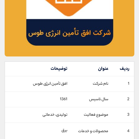
موبایل
09101364784
واتساپ
شروع گفتگو
تلگرام
@Armteam_admin_104
داخلی
104
پشتیبان فروش
(محسن یزدی)
موبایل
09304891085
واتساپ
شروع گفتگو
تلگرام
@Armteam_admin_103
ردیف
عنوان
توضیحات
داخلی
103
1
نام شرکت
افق تأمین انرژی طوس
اطلاعات تماس
(دفتر فروش)
2
سال تاسیس
1361
تلفن
021-22021030
تلفن
021-22021040
3
موضوع فعالیت
تولیدی، خدماتی
بدون پیش شماره
90001030
اینستاگرام
@alireza.mehrabii
برق
4
محصولات و خدمات
کانال تلگرام
@alirezamehrabi_com