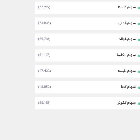
سهام شستا
(77,915)
سهام فملی
(74,835)
سهام فولاد
(55,718)
سهام اتکاسا
(51,447)
سهام تلیسه
(47,433)
سهام کاما
(46,853)
سهام گکوثر
(36,165)