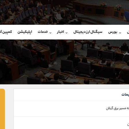
بان فروش
پشتیبان فروش
(محسن یزدی)
(فائزه تهرانی)
ل
بورس
سیگنال ارز دیجیتال
اخبار
خدمات
اپلیکیشن
کمپین آ
09304891085
موبایل
9101364784
شروع گفتگو
واتساپ
شروع گفتگ
@Armteam_admin_103
تلگرام
Armteam_admin_104
لان
103
داخلی
04
حات
 مسیر برق گیلان
ن