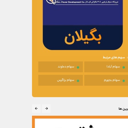
سهم های مرتبط
سهام آبادا
سهام دماوند
سهام بجهرم
سهام بزاگرس
رین ها