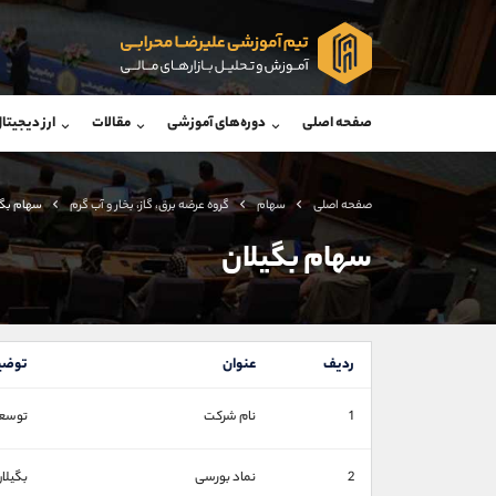
پشتیبان فروش
پشتی
(یوسف فرخنده)
صفحه اصلی
دوره‌های آموزشی
مقالات
ارز دیجیتا
موبایل
09194198792
موبایل
واتساپ
شروع گفتگو
واتساپ
تلگرام
@Armteam_admin_33
تلگرام
صفحه اصلی
سهام
گروه عرضه برق، گاز، بخار و آب گرم
سهام بگی
داخلی
118
داخلی
سهام بگیلان
اطلاعات تماس
(دفتر فروش)
تلفن
تلفن
ردیف
عنوان
توضی
بدون پیش شماره
اینستاگرام
1
نام شرکت
توسعه
کانال تلگرام
کانال بله
2
نماد بورسی
بگیلا