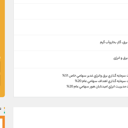
رق، گاز، بخاروآب گرم
برق و انرژی
رمايه گذاري برق وانرژي غدير سهامي خاص 51%
سرمايه گذاري اهداف سهامي عام 20%
ديريت انرژي اميدتابان هور سهامي عام 20%
ت