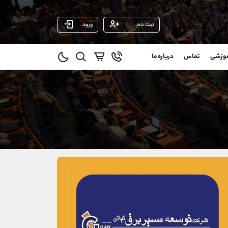
ثبت نام
ورود
پشتیبان فروش
(ایمان پوراسماعیلی)
موزشی
تماس
درباره ما
0
موبایل
09927779040
و
واتساپ
شروع گفتگو
@
تلگرام
@Armteam_admin_por
1
داخلی
107
021-22021030
021-22021040
90001030
@alireza.mehrabii
@alirezamehrabi_com
@alirezamehrabi_official