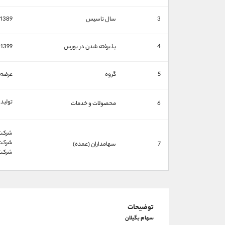
3
سال تاسیس
1389
4
پذیرفته شدن در بورس
1399
5
گروه
عرضه ب
تولید 
6
محصولات و خدمات
شركت س
شركت 
7
سهامداران (عمده)
شركت م
توضیحات
سهام بگیلان