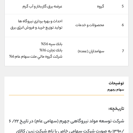
کانال بله
@alirezamehrabi_official
5
گروه
عرضه برق،گاز،بخار و آب گرم
احداث و بهره برداری نیروگاه ها
6
محصولات و خدمات
تولید توزیع خرید و فروش انرژی برق
بانك سپه 56%
بانك تجارت 16%
7
سهامداران (عمده)
شركت گروه مالي ملت سهام عام 6%
توضیحات
سهام بجهرم
تاریخچه:
شرکت توسعه مولد نیروگاهی جهرم (سهامی عام) در تاریخ ۲۲/ ۶
/۱۳۹۰ به صورت شرکت سهامی خاص با نام شرکت زرین کالای