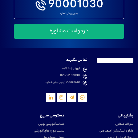
90001030
بدون پیش شماره
تماس بگیرید
تهران، زعفرانیه
021-22021030
90001030
(بدون پیش شماره)
پشتیبانی
دسترسی سریع
سوالات متداول
مطالب آموزشی بورس
دانلود اپلیکیشن اختصاصی
لیست دوره های آموزشی
نرم افزار های کاربردی
معرفی سهام ها