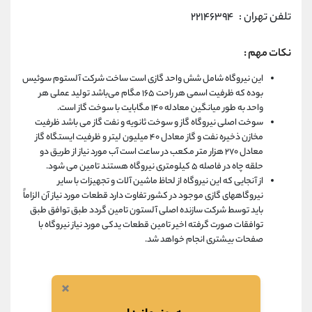
تلفن تهران : ۲۲۱۴۶۳۹۴
نکات مهم :
این نیروگاه شامل شش واحد گازی است ساخت شرکت آلستوم سوئیس
بوده که ظرفیت اسمی هر راحت ۱۶۵ مگام می‌باشد تولید عملی هر
واحد به طور میانگین معادله ۱۴۰ مگابایت با سوخت گاز است.
سوخت اصلی نیروگاه گاز و سوخت ثانویه و نفت گاز می باشد ظرفیت
مخازن ذخیره نفت و گاز معادل ۴۰ میلیون لیتر و ظرفیت ایستگاه گاز
معادل ۲۷۰ هزار متر مکعب در ساعت است آب مورد نیاز از طریق دو
حلقه چاه در فاصله ۵ کیلومتری نیروگاه هستند تامین می شود.
از آنجایی که این نیروگاه از لحاظ ماشین آلات و تجهیزات با سایر
نیروگاههای گازی موجود در کشور تفاوت دارد قطعات مورد نیاز آن الزاماً
باید توسط شرکت سازنده اصلی آلستون تامین گردد طبق توافق طبق
توافقات صورت گرفته اخیر تامین قطعات یدکی مورد نیاز نیروگاه با
صفحات بیشتری انجام خواهد شد.
×