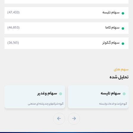
سهام تلیسه
(47,433)
سهام کاما
(46,853)
سهام گکوثر
(36,165)
سهم های
تحلیل شده
سهام تلیسه
سهام وغدیر
گروه زراعت و خدمات وابسته
گروه شرکتهای چند رشته ای صنعتی