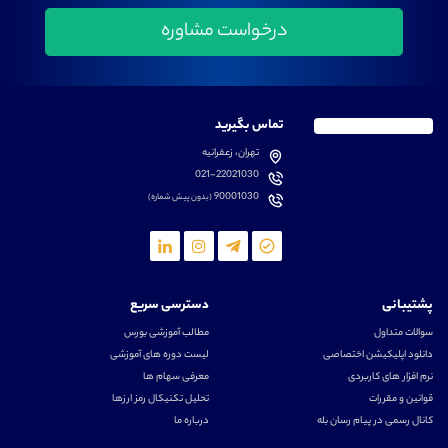
تماس بگیرید
تهران، زعفرانیه
021-22021030
90001030
(بدون پیش شماره)
پشتیبانی
دسترسی سریع
سوالات متداول
مطالب آموزشی بورس
دانلود اپلیکیشن اختصاصی
لیست دوره های آموزشی
نرم افزار های کاربردی
معرفی سهام ها
قوانین و مقررات
تحلیل تکنیکال رمز ارزها
کانال رسمی در پیام رسان بله
درباره ما