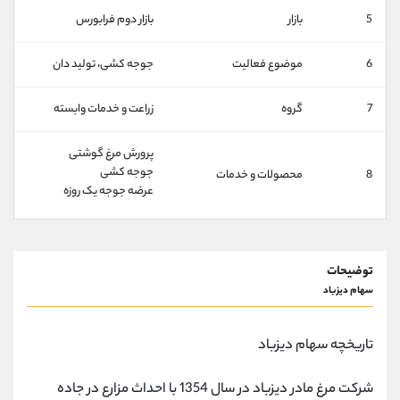
کانال بله
@alirezamehrabi_official
5
بازار
بازار دوم فرابورس
6
موضوع فعالیت
جوجه کشی، تولید دان
7
گروه
زراعت و خدمات وابسته
پرورش مرغ گوشتی
جوجه کشی
8
محصولات و خدمات
عرضه جوجه یک روزه
توضیحات
سهام دیزباد
تاریخچه سهام دیزباد
شرکت مرغ مادر دیزباد در سال 1354 با احداث مزارع در جاده