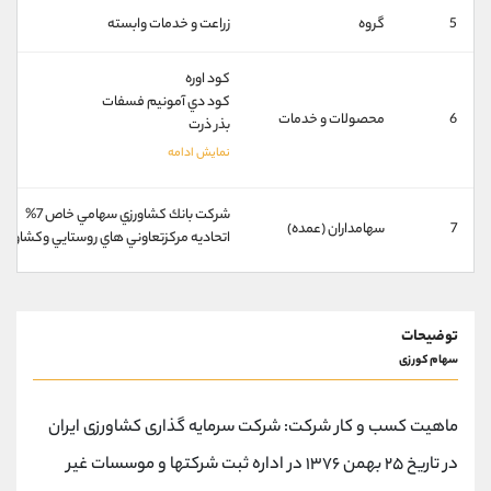
کانال بله
@alirezamehrabi_official
5
گروه
زراعت و خدمات وابسته
کود اوره
کود دي آمونيم فسفات
6
محصولات و خدمات
بذر ذرت
شركت بانك كشاورزي سهامي خاص 7%
7
سهامداران (عمده)
اتحاديه مركزتعاوني هاي روستايي وكشاورزي اي
توضیحات
سهام کورزی
ماهیت کسب و کار شرکت: شرکت سرمایه گذاری کشاورزی ایران
در تاریخ ۲۵ بهمن ۱۳۷۶ در اداره ثبت شرکتها و موسسات غیر