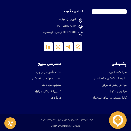
تماس بگیرید
تهران، زعفرانیه
021-22021030
90001030
(بدون پیش شماره)
پشتیبانی
دسترسی سریع
سوالات متداول
مطالب آموزشی بورس
دانلود اپلیکیشن اختصاصی
لیست دوره های آموزشی
نرم افزار های کاربردی
معرفی سهام ها
قوانین و مقررات
تحلیل تکنیکال رمز ارزها
کانال رسمی در پیام رسان بله
درباره ما
کلیه حقوق مادی و معنوی برای تیم آموزشی علیرضا محرابی محفوظ می باشد.
ARM Web Design Group