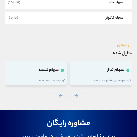
سهام کاما
(46,853)
سهام گکوثر
(36,165)
سهم های
تحلیل شده
سهام ثباغ
سهام تلیسه
گروه انبوه سازی، املاک و مستغلات
گروه زراعت و خدمات وابسته
مشاوره رایگان