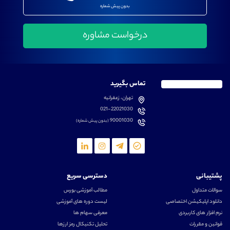
بدون پیش شماره
تماس بگیرید
تهران، زعفرانیه
021-22021030
90001030
(بدون پیش شماره)
پشتیبانی
دسترسی سریع
سوالات متداول
مطالب آموزشی بورس
دانلود اپلیکیشن اختصاصی
لیست دوره های آموزشی
نرم افزار های کاربردی
معرفی سهام ها
قوانین و مقررات
تحلیل تکنیکال رمز ارزها