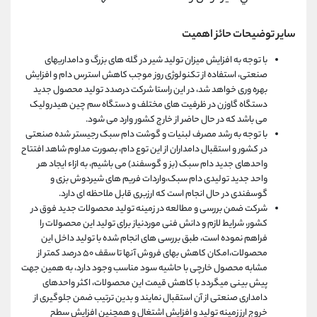
سایر توضیحات حائز اهمیت
با توجه به افزایش میزان تولید شیر در گله های بزرگ و دامداریهای
صنعتی، استفاده از تکنولوژی روز موجب کاهش استرس دام و افزایش
بهره وری خواهد شد، در این راستا شرکت درصدد تولید محصول جدید
دستگاه گاوزن در ظرفیت های مختلف و دستگاه سم چین هیدرولیک
می باشد که در حال حاضر از خارج کشور وارد می شود.
با توجه به رشد مصرف لبنیات و گوشت دام سبک رجیستر شده صنعتی
در کشور و استقبال دامداران از این توع دام، بصورت مداوم شاهد افتتاح
واحدهای جدید دام سبک (بز و گوسفند) می باشیم، به ازاء ایجاد هر
واحد جدید تولیدی دام سبک،واردات فریم های شیردوش بزی و
گوسفندی در حال انجام است که ارزبری قابل ملاحظه ای دارد.
شرکت ضمن بررسی و مطالعه در زمینه تولید محصولات جدید فوق در
کشور، شرایط لازم و دانش فنی موردنیاز برای تولید این محصولات را
فراهم نموده است، طبق بررسی های انجام شده با تولید داخل این
محصولات،امکان کاهش بهای فروش آنها تا سقف ۵۰ درصد کمتر از
مشابه محصول خارچی با حاشیه سود مناسب وجود دارد، به همین جهت
پیش بینی میگردد با کاهش قیمت این محصولات، اکثر واحدهای
دامداری صنعتی از آن استقبال نمایند و بدین ترتیب ضمن جلوگیری از
خروج ارز زمینه تولید و افزایش اشتغال و همچنین افزایش سطح