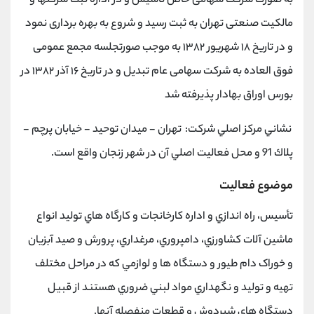
به صورت شرکت سهامی خاص تاسیس و در اداره ثبت شرکتها و
مالکیت صنعتی تهران به ثبت رسید و شروع به بهره برداری نمود
و در تاریخ ۱۸ شهریور ۱۳۸۲ به موجب صورتجلسه مجمع عمومی
فوق العاده به شرکت سهامی عام تبدیل و در تاریخ ۱۶ آذر ۱۳۸۲ در
بورس اوراق بهادار پذیرفته شد
نشاني مركز اصلي شركت: تهران - ميدان توحيد - خيابان پرچم -
پلاك 91 و محل فعاليت اصلي آن در شهر زنجان واقع است.
موضوع فعالیت
تأسيس، راه اندازي و اداره کارخانجات و کارگاه هاي توليد انواع
ماشين آلات کشاورزي، دامپروري، مرغداري، پرورش و صيد آبزيان
و خوراک دام طيور و دستگاه ها و لوازمي که در مراحل مختلف
تهيه و توليد و نگهداري مواد لبني ضروري هستند از قبيل
دستگاه هاي شيردوش و قطعات منفصله آنها.