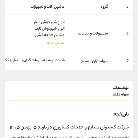
کانال بله
@alirezamehrabi_official
5
گروه
ماشين آلات و تجهيزات
انواع شير دوش سيار
انواع شيردوش ثابت
6
محصولات و خدمات
ماشين جوجه کشی
شركت توسعه سرمايه گذاري سامان (43.92%)
7
سهامداران (عمده)
توضیحات
سهام تکشا
تاریخچه:
شرکت گسترش صنایع و خدمات کشاورزی در تاریخ ۱۵ بهمن ۱۳۶۵