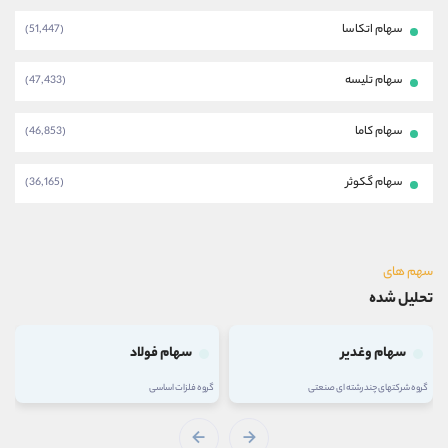
سهام اتکاسا
(51,447)
سهام تلیسه
(47,433)
سهام کاما
(46,853)
سهام گکوثر
(36,165)
سهم های
تحلیل شده
سهام وغدیر
سهام فولاد
گروه شرکتهای چند رشته ای صنعتی
گروه فلزات اساسی