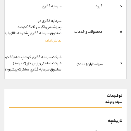
کانال بله
@alirezamehrabi_official
5
گروه
سرمایه گذاری
سرمایه گذاری در:
پتروشيمي زاگرس 05/0 درصد
6
محصولات و خدمات
صندوق سرمايه گذاري پشتوانه طلاي لوتوس 17/0 درصد(TF
شركت سرمايه گذاري كوشاپيشه (53 درصد)
شركت صنعتي پارس خزر (2 درصد)
7
سهامداران (عمده)
صندوق سرمايه گذاري مشترك پيشرو (2 درصد)
توضیحات
سهام وتوشه
ﺗﺎرﻳﺨﭽﻪ