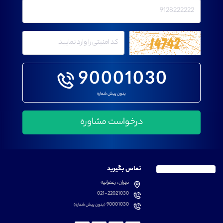
90001030
بدون پیش شماره
تماس بگیرید
تهران، زعفرانیه
021-22021030
90001030
(بدون پیش شماره)