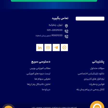
تماس بگیرید
تهران، زعفرانیه
021-22021030
90001030
(بدون پیش شماره)
پشتیبانی
دسترسی سریع
سوالات متداول
مطالب آموزشی بورس
دانلود اپلیکیشن اختصاصی
لیست دوره های آموزشی
نرم افزار های کاربردی
معرفی سهام ها
قوانین و مقررات
تحلیل تکنیکال رمز ارزها
کانال رسمی در پیام رسان بله
درباره ما
کلیه حقوق مادی و معنوی برای تیم آموزشی علیرضا محرابی محفوظ می باشد.