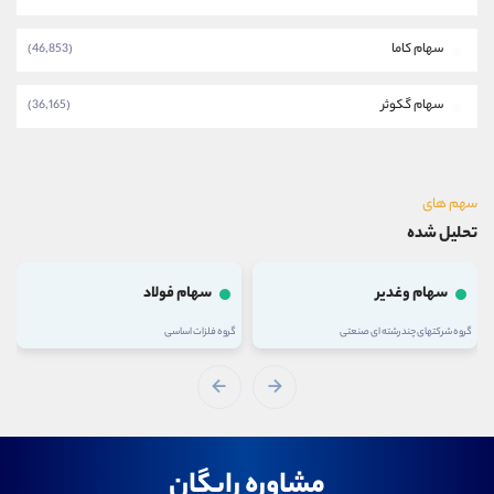
سهام کاما
(46,853)
سهام گکوثر
(36,165)
سهم های
تحلیل شده
سهام وغدیر
سهام فولاد
گروه شرکتهای چند رشته ای صنعتی
گروه فلزات اساسی
مشاوره رایگان