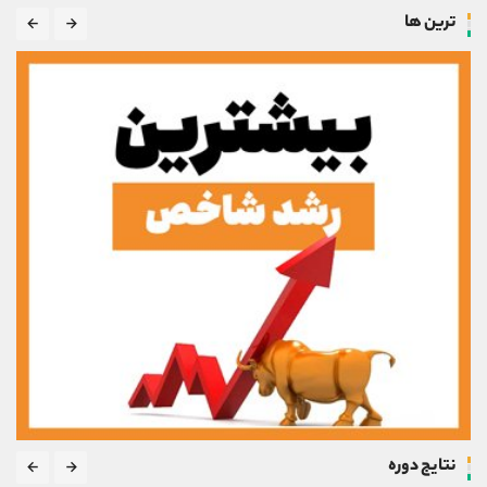
کانال بله
@alirezamehrabi_official
ترین ها
نتایج دوره