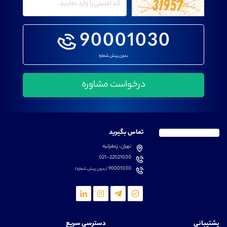
90001030
بدون پیش شماره
تماس بگیرید
تهران، زعفرانیه
021-22021030
90001030
(بدون پیش شماره)
پشتیبانی
دسترسی سریع