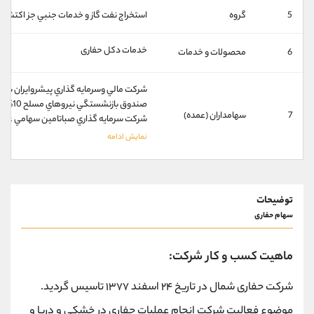
کانال بله
@alirezamehrabi_official
5
گروه
استخراج نفت گاز و خدمات جنبي جز اکتشاف
خدمات دکل حفاری
6
محصولات و خدمات
شركت مالي وسرمايه گذاري پيشروايران سهام
صندوق بازنشستگي نيروهاي مسلح 10%
7
سهامداران (عمده)
شركت سرمايه گذاري صباتامين سهامي عام 3%
توضیحات
سهام حفاری
ماهیت کسب و کار شرکت:
شرکت حفاری شمال در تاریخ ۲۴ اسفند ۱۳۷۷ تاسیس گردید.
موضوع فعالیت شرکت انجام عملیات حفاری در خشکی و دریا و