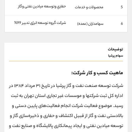
کانال بله
@alirezamehrabi_official
حفاري وتوسعه ميادين نفتی وگاز
5
محصولات و خدمات
شركت گروه توسعه انرژی تدبير 99%
6
سهامداران (عمده)
توضیحات
سهام پرشیا
ماهیت کسب و کار شرکت:
شرکت توسعه صنعت نفت و گاز پرشیا در تاریخ ۳۱ مرداد ۱۳۸۴ در
اداره کل ثبت شرکتها و موسسات غیر تجاری استان تهران به ثبت
رسید. موضوع فعالیت شرکت انجام فعالیت‌های پایین دستی و
بالادستی نفت و گاز از قبیل اکتشاف و حفاری و ذخیره‌سازی گاز و
توسعه میادین نفتی و ایجاد پیمانکاری پالایشگاه و صنایع نفت و