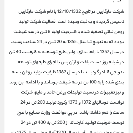
شرکت مارگارین در تاریخ 12/10/1332 با نام شرکت مارگارین
تاسیس گردیده و به ثبت رسیده است. فعاليت شركت توليد
روغن نباتي تصفيه شده با ظـــرفيت اوليه 8 تــن در سه شيـفـت
بـوده كه به تدریج تــا سـال 1355 به 20 تـــن در 24 ســاعت رسـيد.
در سـال 1357 با راها ندازی اولين طرح تـوسعــه به ظرفـيـت 40 تـن
در شبانه روز دسـت یافت و ازآن پس با اجرای طرحهای توسعه
تدریجي قــادر گردیــــد تا در سال 1367 ظرفيت توليد روغن بسته
بندی شده را به 100 تن در سه شيفت بـرسانـد و با ادامـه این روند
و نيز تغييرات در نسبت توليدات روغن جامد و مایع، شركت
توانست درسالهای 1372 و 1373 ركورد توليـد 200 تن در 24
ساعت را هم داشته باشد. در پي موافقت وزارت صنایع با طرح
توسعه ظرفيـت تولــيد كارخــانه از 200 تن به 400 تن در 24