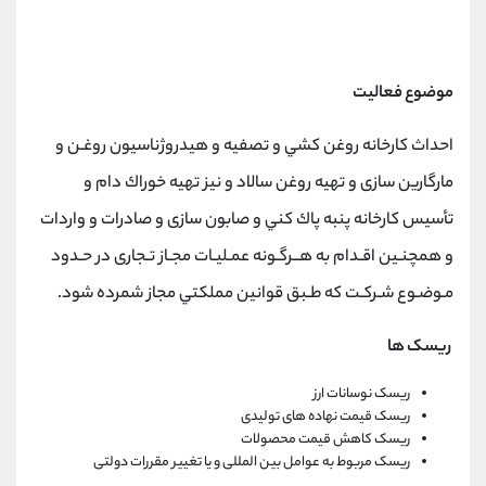
موضوع فعالیت
احداث كارخانه روغن كشي و تصفيه و هيدروژناسيون روغـن و
مارگارین سازی و تهيه روغن سالاد و نيز تهيه خوراك دام و
تأسيس كارخانه پنبه پاك كني و صابون سازی و صادرات و واردات
و همچنـين اقـدام به هــرگـونه عمـليـات مجـاز تـجاری در حـدود
مـوضـوع شـركـت كه طـبق قوانين مملكتي مجاز شمرده شود.
ریسک ها
ریسک نوسانات ارز
ریسک قیمت نهاده های تولیدی
ریسک کاهش قیمت محصولات
ریسک مربوط به عوامل بین المللی و یا تغییر مقررات دولتی