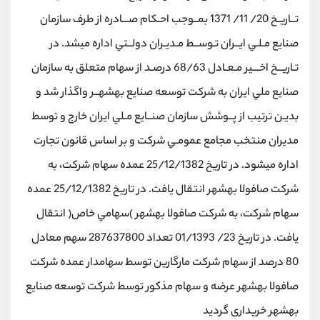
تــاریـخ 20/ 11/ 1371 بمــوجب احـكام صـــادره از طرف سازمان
صنایع مـلـي ایــران تـوســط مـدیـران دولــتي اداره ميشد. در
تـاریــخ اخـــير مـعـادل 68/63 درصـد از سهام متعلق به سازمان
صنایع ملي ایران به شركت توسعه صنایع بهشهــر واگذار شد و
بدیـن ترتيب از پــوشش سازمان صنــایع مـلي ایران خارج و توسط
مدیران منتخب مجامع عمومـي شركت و بر اساس قانون تجارت
اداره ميشود. در تاریخ 25/12/1382 عمده سهام شركت، به
شركت صافولا بهشهر انتقال یافت. در تاریخ 25/12/1382 عمده
سهام شركت، به شركت صافولا بهشهر )سهامي خاص( انتقال
یافت. در تاریخ 23/ 01/1393 تعداد 287637800 سهم معادل
80 درصد از سهام شركت مارگارین توسط سهامدار عمده شركت
صافولا بهشهر عرضه و سهام مذكور توسط شركت توسعه صنایع
بهشهر خریداری گردید