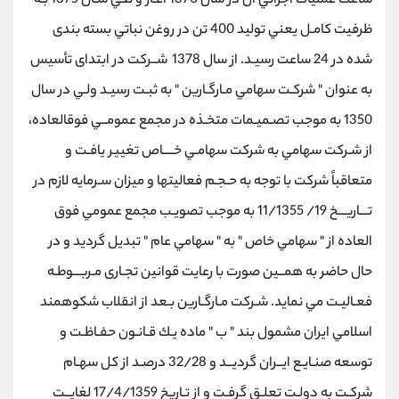
ساعت عمليات اجرائي آن در سال 1370 آغـاز و طـي سـال 1375 بـه
ظرفيت كامـل یعني توليد 400 تن در روغن نباتي بسته بندی
شده در 24 ساعت رسيـد. از سال 1378 شــركت در ابتدای تأسيس
به عنوان " شركـت سهامي مـارگـارین " به ثبـت رسيـد ولـي در سال
1350 به موجب تصـميـمات متخـذه در مجمع عمومــي فوقالعاده،
از شـركت سهامي به شركت سهامـي خــــاص تغيير یافـت و
متعاقباً شركت با توجه به حـجـم فعاليتها و ميزان سـرمایه لازم در
تـــاریـــخ 19/ 11/1355 به موجب تصویـب مجمع عمومي فوق
العاده از " سهامي خاص " به " سهامي عام " تبدیل گردید و در
حال حاضر به همــين صورت با رعایت قوانين تجـاری مـربـــوطـه
فعـاليـت مي نماید. شـركت مـارگـارین بـعد از انقلاب شكوهمند
اسلامي ایران مشمول بند " ب " ماده یـك قـانـون حفـاظـت و
توسعه صنـایـع ایــران گردیــد و 32/28 درصـد از كل سهـام
شركـت به دولـت تعلـق گرفـت و از تـاریخ 17/4/1359 لغایــت