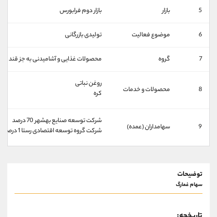
کانال بله
@alirezamehrabi_official
5
بازار
بازار دوم فرابورس
6
موضوع فعالیت
تولیدی بازرگانی
7
گروه
محصولات غذايی و آشاميدنی به جز قند و ش
روغن نباتی
8
محصولات و خدمات
کره
شركت توسعه صنايع بهشهر 70 درصد
9
سهامداران (عمده)
شركت گروه توسعه اقتصادی رستا 1 درصد
توضیحات
سهام غمارگ
تاریخچه: