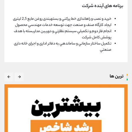
برنامه های آینده شرکت
خرید و نصب و راهاندازی خط پركني و بستهبندی روغن مایع 2,5 ليتری
ایجاد كارگاه صنف و صنعت جهت توسعه خدمات مهندسي محصول
انجام فاز دوم و تكميلي سيستم نظارتي و دوربين مداربسته با هدف
پوشش كامل شركت
تكميل ساختار سازماني و ساماندهي به دفاتر اداری و اجرای خانه داری
صنعتي
ترین ها