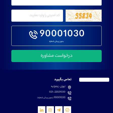
90001030
بدون پیش شماره
تماس بگیرید
تهران، زعفرانیه
021-22021030
90001030
(بدون پیش شماره)