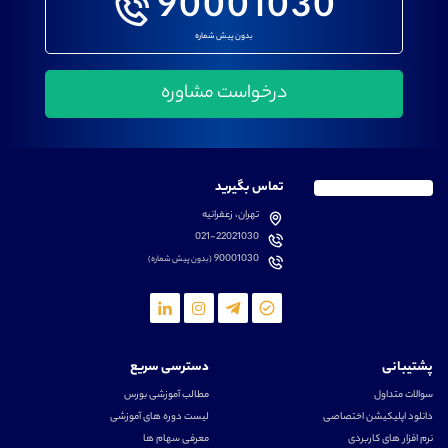
90001030
بدون پیش شماره
تماس بگیرید
تهران، زعفرانیه
021-22021030
90001030
(بدون پیش شماره)
پشتیبانی
دسترسی سریع
سوالات متداول
مطالب آموزشی بورس
دانلود اپلیکیشن اختصاصی
لیست دوره های آموزشی
نرم افزار های کاربردی
معرفی سهام ها