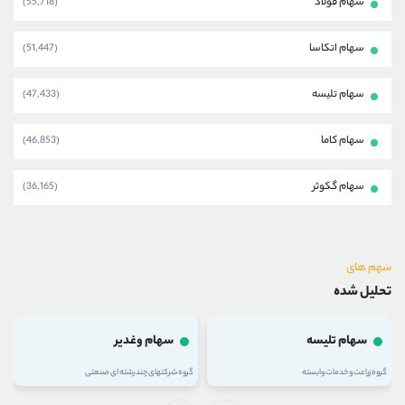
سهام فولاد
(55,718)
سهام اتکاسا
(51,447)
سهام تلیسه
(47,433)
سهام کاما
(46,853)
سهام گکوثر
(36,165)
سهم های
تحلیل شده
سهام تلیسه
سهام وغدیر
گروه زراعت و خدمات وابسته
گروه شرکتهای چند رشته ای صنعتی