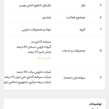
کانال بله
@alirezamehrabi_official
5
بازار
بازار اول تابلوي اصلي بورس
6
موضوع فعالیت
تولیدی
7
گروه
مواد و محصولات دارویی
سرمایه گذاری در:
گروه دارويي سبحان 64 درصد
8
محصولات و خدمات
پخش البرز 55 درصد
شركت دارويي بركت 50 درصد
شركت سرمايه گذاري ملي ايران 13 درصد
9
سهامداران (عمده)
شركت بيمه مركزي جمهوري اسلامي ايران 3 درصد
توضیحات