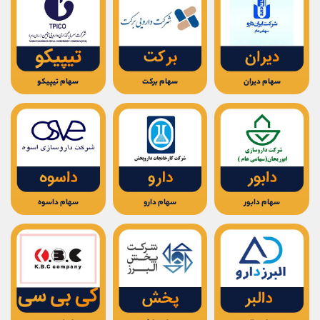
سهام دیران
سهام برکت
سهام تیپیکو
سهام دابور
سهام دارو
سهام داسوه