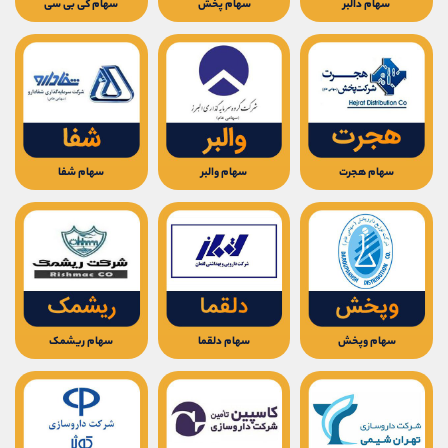
سهام دالبر
سهام پخش
سهام کی بی سی
سهام هجرت
سهام والبر
سهام شفا
سهام وپخش
سهام دلقما
سهام ریشمک