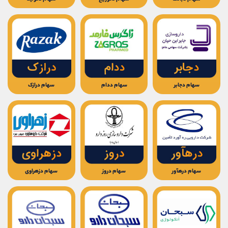
کانال بله
@alirezamehrabi_official
سهام دجابر
سهام ددام
سهام درازک
سهام درهآور
سهام دروز
سهام دزهراوی