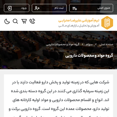
منوی اصلی
ثبت نام
ورود
پشتیبان فروش
(یوسف فرخنده)
موبایل
09194198792
واتساپ
شروع گفتگو
صفحه اصلی
سهام
گروه مواد و محصولات دارويی
تلگرام
@Armteam_admin_33
داخلی
118
گروه مواد و محصولات دارويی
پشتیبان فروش
(محسن یزدی)
موبایل
09304891085
شرکت هایی که در زمینه تولید و پخش دارو فعالیت دارند یا در
واتساپ
شروع گفتگو
تلگرام
@Armteam_admin_103
این زمینه سرمایه گذاری می کنند در این گروه دسته بندی شده
داخلی
103
اند. انواع و اقسام محصولات دارویی و مواد اولیه کارخانه های
تولید دارو، محصولات عمده این گروه است. گروه دارویی برکت و
پشتیبان فروش
(ایمان پوراسماعیلی)