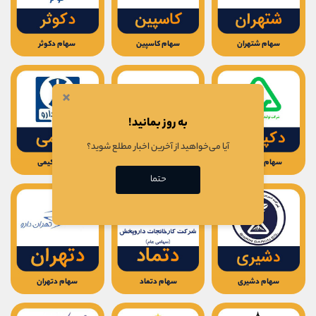
سهام شتهران
سهام کاسپین
سهام دکوثر
×
به روز بمانید!
آیا می‌خواهید از آخرین اخبار مطلع شوید؟
سهام دکپسول
سهام دقاضی
سهام دکیمی
حتما
سهام دشیری
سهام دتماد
سهام دتهران