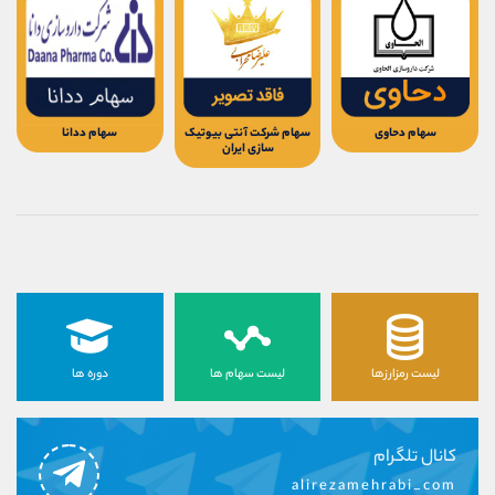
سهام دحاوی
سهام شرکت آنتی بیوتیک
سهام ددانا
سازی ایران
لیست رمزارزها
لیست سهام ها
دوره ها
کانال تلگرام
alirezamehrabi_com