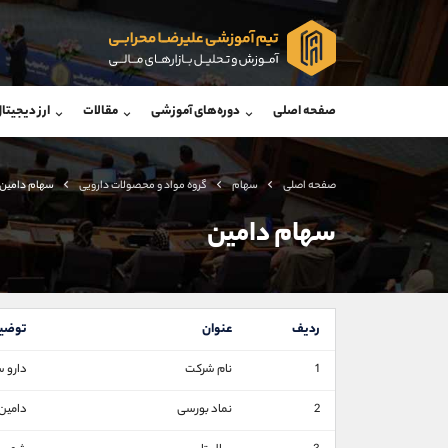
پشتیبان فروش
پشتی
(محسن یزدی)
صفحه اصلی
دوره‌های آموزشی
مقالات
ارز دیجیتا
موبایل
09304891085
موبایل
واتساپ
شروع گفتگو
واتساپ
تلگرام
@Armteam_admin_103
تلگرام
صفحه اصلی
سهام
گروه مواد و محصولات دارويی
سهام دامين
داخلی
103
داخلی
سهام دامين
اطلاعات تماس
(دفتر فروش)
تلفن
تلفن
ردیف
عنوان
توضی
بدون پیش شماره
اینستاگرام
1
نام شرکت
دارو س
کانال تلگرام
2
نماد بورسی
دامین
کانال بله