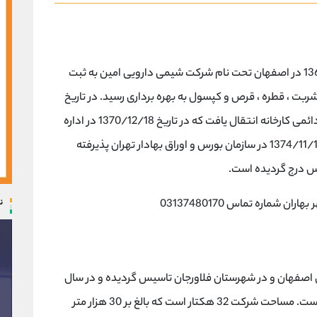
شرکت داروسازی امین در تاریخ سوم شهریور ماه 1363 در اصفهان تحت نام شرکت شیمی دارویی امین به ثبت
1369/4 برای تولید انواع شربت ، قطره ، قرص و کپسول به بهره برداری رسید. در تاریخ
1369/6/26 مرکز اصلی شرکت از اصفهان به محل دائمی کارخانه انتقال یافت که در تاریخ 1370/12/18 در اداره
ثبت فلاورجان به ثبت رسید. سهام شرکت در تاریخ 1374/11/19 در سازمان بورس و اوراق بهادار تهران پذیرفته
ن
ماره تماس 03137480170
در سال 1363 در جنوب غربی اصفهان و در شهرستان فلاورجان تاسیس گردیده و در سال
1369 با تولید شش محصول به بهره برداری رسیده است. مساحت شرکت 32 هکتار است که بالغ بر 30 هزار متر