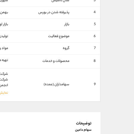
3
سال تاسیس
شهریور م
4
پذیرفته شدن در بورس
بهمن ماه
5
بازار
بازار 
6
موضوع فعالیت
تولید
7
گروه
مواد 
تهیه م
8
محصولات و خدمات
شرکت د
شرکت 
9
سهامداران (عمده)
انجمن 
توضیحات
سهام دامين