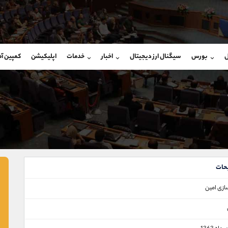
بان فروش
پشتیبان فروش
(فائزه تهرانی)
(ایمان پوراسماعیلی)
ل
بورس
سیگنال ارز دیجیتال
اخبار
خدمات
اپلیکیشن
کمپین آ
09101364784
موبایل
9927779040
شروع گفتگو
واتساپ
شروع گفتگ
@Armteam_admin_104
تلگرام
Armteam_admin_por
104
داخلی
07
حات
ازی امین