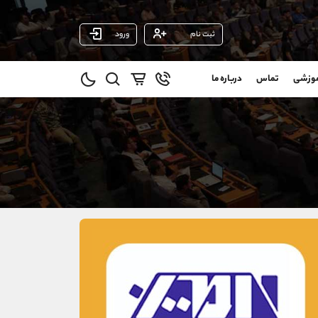
ثبت نام
ورود
پشتیبان فروش
(یوسف فرخنده)
موزشی
تماس
درباره ما
0
موبایل
09194198792
و
واتساپ
شروع گفتگو
@
تلگرام
@Armteam_admin_33
1
داخلی
118
021-22021030
021-22021040
90001030
@alireza.mehrabii
@alirezamehrabi_com
@alirezamehrabi_official