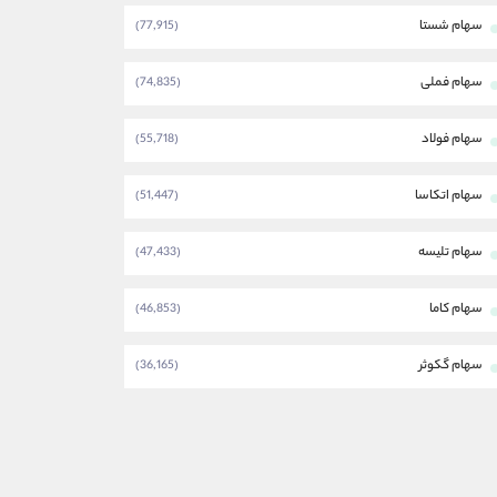
سهام شستا
(77,915)
سهام فملی
(74,835)
سهام فولاد
(55,718)
سهام اتکاسا
(51,447)
سهام تلیسه
(47,433)
سهام کاما
(46,853)
سهام گکوثر
(36,165)