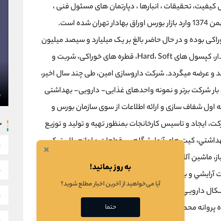
کیفیت، تحقیقات ، انبارها ، دپارتمان های مسئول فنی ،
تضمین کیفیت ، آموزش و … می باشد. شرکت در بهمن 1374 وارد بازار بورس اوراق بهادار تهران شده است.
ی بوده و در حال حاضر بالغ بر یک میلیارد و سیصد میلیون
واحد اشکال داروئی( شامل قرص­های ساده و روکشدار، کپسول های Hard، Soft، قطره­ های خوراکی، شربت و
قریبی 40 میلیون دلار تولید و عرضه میگردد. شرکت داروسازی امین، طی چند سال اخیر،
3 بار کارآفرین نمونه شهرستان و استان اصفهان و 2 بار شرکت برتر و نمونه واحدهای غذایی- دارویی- بهداشتی
ول شفاف­ سازی و ارائه اطلاعات از سوی سازمان بورس و
، ايجاد و تاسيس كارخانجات بمنظور تهيه و توليد و توزيع
س
و بهداشتي، كيت هاي آزمايشگاهي، قطعات و لوازم پلاستيكي
×
ياز، ماشين آلات صنعتي و تاسيساتي و قطعات يدكي مورد نياز
به روز بمانید!
 آرايشي و بهداشتي و فروش محصولات در داخل كشور و
آیا می‌خواهید از آخرین اخبار مطلع شوید؟
شـكال دارويـي ( قـرص سـاده و روكشـدار، كپسـول، شـربت و
حتما
قطـره ) فعاليـت دارد و داراي بـالغ بـر دويست و پنجاه پروانه محصولات ميباشد كه در حدود 75 %آن در چرخه