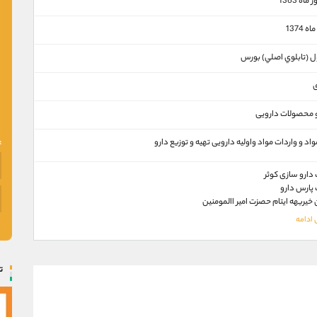
اه 1363
 1374
اول (تابلوي اصلي) بورس
ی
و محصولات دارویی
واد و واردات مواد واولیه دارویی تهیه و توزیع دارو
ارو سازی کوثر
پارس دارو
خیریهه ایتام حصزت امیر االمومنین
ت