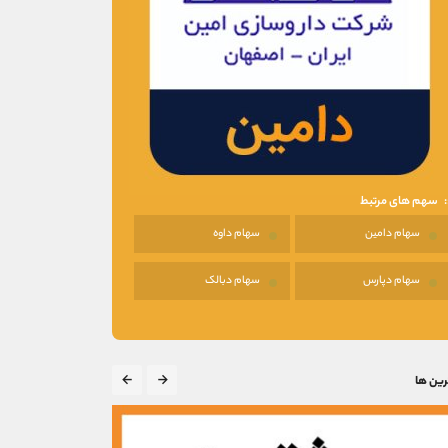
سهم های مرتبط
سهام دامين
سهام داوه
سهام دپارس
سهام دبالک
رین ها