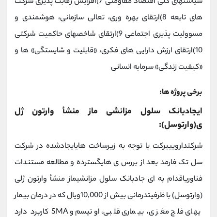
سیاستهای کلی اقتصاد مقاومتی 7)افزایش رقابت پذیری شرکت
های تابعه 8)ارتقای بهره وری، تعالی سازمانی، هوشمندی و
مسوولیت پذیری اجتماعی 9)ارتقای شاخصهای حاکمیت شرکتی
10)ارتقای ارزش دارایی های فکری، «قابلیت و شایستگی» ها و
«کیفیت زندگی» سرمایه انسانی
برخی پروژه ها:
ایجادبانک سلول مزانشی ماز منشأ وارتون ژل
ی(وارتوسل):
شرکتداروییبرکت با توجه به زیرساخت هایایجادشده در شرکت
سل تک فارمد بعد از بررس ی هایگسترده و مطالعه مستندات
فناوریاقدام به ای جادبانک سلول مزانشیماز منشأ وارتون ژلی
(وارتوسل) با ظرفیتدرمانی بیش از 10,000ویال که در درمان بیمار
یهای فلج مغز ی، بیماری قلبی، اوتیسم و SMA کاربرد دارد