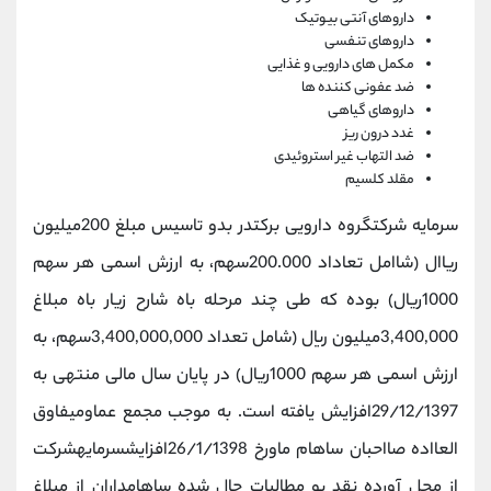
داروهای آنتی بیوتیک
داروهای تنفسی
مکمل های دارویی و غذایی
ضد عفونی کننده ها
داروهای گیاهی
غدد درون ریز
ضد التهاب غیر استروئیدی
مقلد کلسیم
سرمایه شرکتگروه دارویی برکتدر بدو تاسیس مبلغ 200میلیون
ریاال (شاامل تعاداد 200.000سهم، به ارزش اسمی هر سهم
1000ریال) بوده که طی چند مرحله باه شارح زیار باه مبلاغ
3,400,000میلیون ریال (شامل تعداد 3,400,000,000سهم، به
ارزش اسمی هر سهم 1000ریال) در پایان سال مالی منتهی به
29/12/1397افزایش یافته است. به موجب مجمع عماومیفاوق
العااده صااحبان ساهام ماورخ 26/1/1398افزایشسرمایهشرکت
از محل آورده نقد یو مطالبات حال شده ساهامداران از مبلاغ