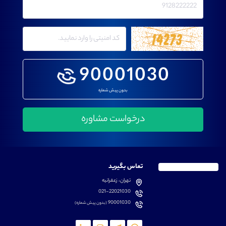
90001030
بدون پیش شماره
تماس بگیرید
تهران، زعفرانیه
021-22021030
90001030
(بدون پیش شماره)