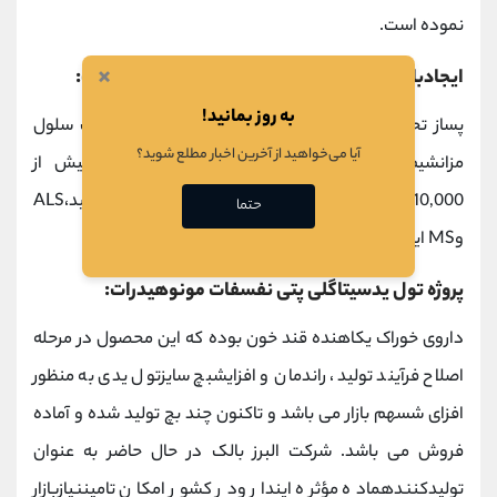
نموده است.
×
ایجادبانک سلول مزانشی ماز منشأ چربی(آلوآدسل):
به روز بمانید!
پساز تحقی قاتگسترده در شرکت سل تک فارمد، بانک سلول
آیا می‌خواهید از آخرین اخبار مطلع شوید؟
مزانشیم از منشأ چربی (آلوآدسل) با ظرفیتدرمانیبیش از
10,000ویالدر درمان بیماریهایآستئوآرتریت، آرتریتروماتوئید،ALS
حتما
وMS ایجاد گردید.
پروژه تول یدسیتاگلی پتی نفسفات مونوهیدرات:
داروی خوراک یکاهنده قند خون بوده که این محصول در مرحله
اصلاح فرآیند تولید، راندمان و افزایشبچ سایزتول یدی به منظور
افزای شسهم بازار می باشد و تاکنون چند بچ تولید شده و آماده
فروش می باشد. شرکت البرز بالک در حال حاضر به عنوان
تولیدکنندهماده مؤثره ایندار ودر کشور امکان تامیننیازبازار