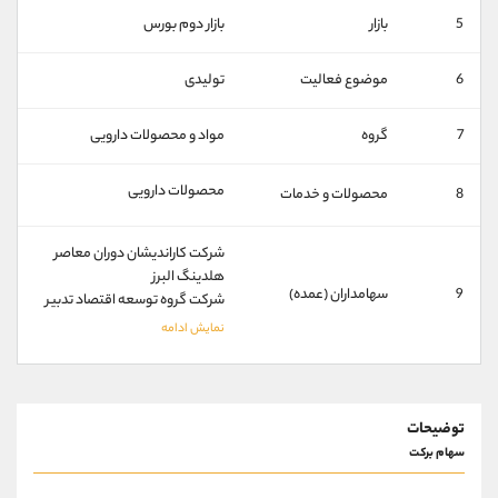
کانال بله
@alirezamehrabi_official
5
بازار
بازار دوم بورس
6
موضوع فعالیت
تولیدی
7
گروه
مواد و محصولات دارویی
محصولات دارویی
8
محصولات و خدمات
شرکت کاراندیشان دوران معاصر
هلدینگ البرز
9
سهامداران (عمده)
شرکت گروه توسعه اقتصاد تدبیر
توضیحات
سهام برکت