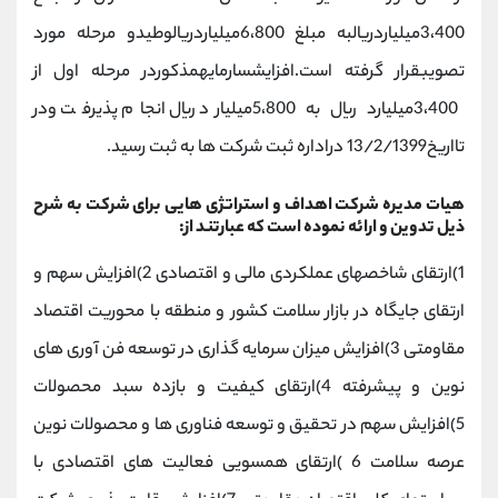
3،400میلیاردریالبه مبلغ 6،800میلیاردریالوطیدو مرحله مورد
تصویبقرار گرفته است.افزایشسارمایهمذکوردر مرحله اول از
3،400میلیارد ریال به 5،800میلیارد ریال انجام پذیرفت ودر
تااریخ13/2/1399 دراداره ثبت شرکت ها به ثبت رسید.
هیات مدیره شرکت اهداف و استراتژی هایی برای شرکت به شرح
ذیل تدوین و ارائه نموده است که عبارتند از:
1)ارتقای شاخصهای عملکردی مالی و اقتصادی 2)افزایش سهم و
ارتقای جایگاه در بازار سلامت کشور و منطقه با محوریت اقتصاد
مقاومتی 3)افزایش میزان سرمایه گذاری در توسعه فن آوری های
نوین و پیشرفته 4)ارتقای کیفیت و بازده سبد محصولات
5)افزایش سهم در تحقیق و توسعه فناوری ها و محصولات نوین
عرصه سلامت 6 )ارتقای همسویی فعالیت های اقتصادی با