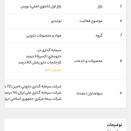
کانال بله
@alirezamehrabi_official
5
بازار
بازار اول (تابلوي اصلي) بورس
6
موضوع فعالیت
تولیدی
7
گروه
مواد و محصولات دارویی
سرمایه گذاری در:
داروسازي اکسير54 درصد
8
محصولات و خدمات
کارخانجات دارو پخش 83 درصد
شركت سرمايه گذاري داروئي تامين (72 درصد)
شركت سرمايه گذاري ملي ايران (16 درصد)
9
سهامداران (عمده)
شركت بيمه مركزي جمهوري اسلامي ايران (1 درصد)
توضیحات