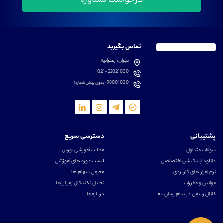
تماس بگیرید
تهران، زعفرانیه
021-22021030
90001030
(بدون پیش شماره)
پشتیبانی
دسترسی سریع
سوالات متداول
مطالب آموزشی بورس
دانلود اپلیکیشن اختصاصی
لیست دوره های آموزشی
نرم افزار های کاربردی
معرفی سهام ها
قوانین و مقررات
تحلیل تکنیکال رمز ارزها
کانال رسمی در پیام رسان بله
درباره ما