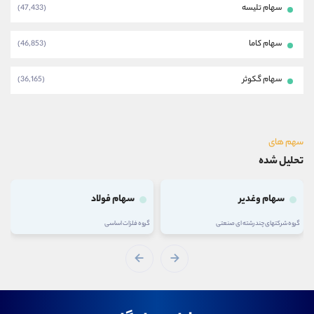
سهام تلیسه
(47,433)
سهام کاما
(46,853)
سهام گکوثر
(36,165)
سهم های
تحلیل شده
سهام وغدیر
سهام فولاد
گروه شرکتهای چند رشته ای صنعتی
گروه فلزات اساسی