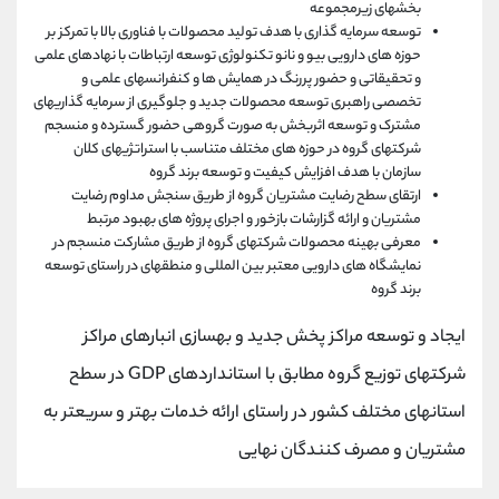
بخشهای زیرمجموعه
توسعه سرمایه گذاری با هدف تولید محصولات با فناوری بالا با تمرکز بر
حوزه های دارویی بیو و نانو تکنولوژی توسعه ارتباطات با نهادهای علمی
و تحقیقاتی و حضور پررنگ در همایش ها و کنفرانسهای علمی و
تخصصی راهبری توسعه محصولات جدید و جلوگیری از سرمایه گذاریهای
مشترک و توسعه اثربخش به صورت گروهی حضور گسترده و منسجم
شرکتهای گروه در حوزه های مختلف متناسب با استراتژیهای کلان
سازمان با هدف افزایش کیفیت و توسعه برند گروه
ارتقای سطح رضایت مشتریان گروه از طریق سنجش مداوم رضایت
مشتریان و ارائه گزارشات بازخور و اجرای پروژه های بهبود مرتبط
معرفی بهینه محصولات شرکتهای گروه از طریق مشارکت منسجم در
نمایشگاه های دارویی معتبر بین المللی و منطقهای در راستای توسعه
برند گروه
ایجاد و توسعه مراکز پخش جدید و بهسازی انبارهای مراکز
شرکتهای توزیع گروه مطابق با استانداردهای GDP در سطح
استانهای مختلف کشور در راستای ارائه خدمات بهتر و سریعتر به
مشتریان و مصرف کنندگان نهایی