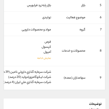
کانال بله
@alirezamehrabi_official
5
بازار
بازار پايه زرد فرابورس
6
موضوع فعالیت
تولیدی
7
گروه
مواد و محصولات دارویی
قرص
کپسول
8
محصولات و خدمات
آمپول
شركت سرمايه گذاري داروئي تامين (39 درصد)
شركت ليكوگامزورلدوايد (20 درصد)
9
سهامداران (عمده)
شركت سرمايه گذاري ملي ايران (4 درصد)
توضیحات