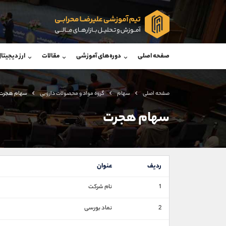
پشتیبان فروش
پشتی
(محسن یزدی)
صفحه اصلی
دوره‌های آموزشی
مقالات
ارز دیجیتا
موبایل
09304891085
موبایل
واتساپ
شروع گفتگو
واتساپ
تلگرام
@Armteam_admin_103
تلگرام
صفحه اصلی
سهام
گروه مواد و محصولات دارويی
سهام هجرت
داخلی
103
داخلی
سهام هجرت
اطلاعات تماس
(دفتر فروش)
تلفن
تلفن
ردیف
عنوان
بدون پیش شماره
اینستاگرام
1
نام شرکت
کانال تلگرام
2
نماد بورسی
کانال بله