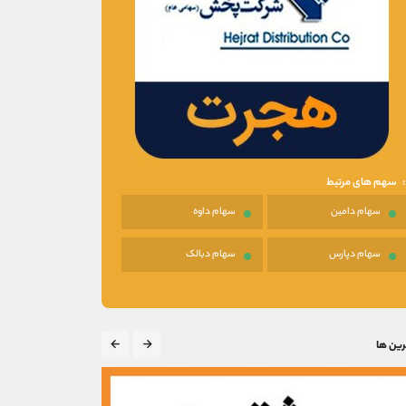
سهم های مرتبط
سهام دامين
سهام داوه
سهام دپارس
سهام دبالک
رین ها