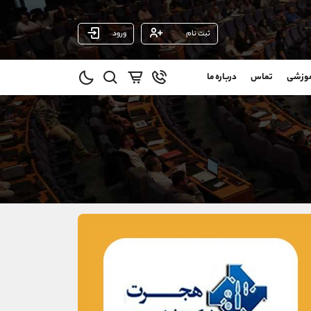
ثبت نام
ورود
پشتیبان فروش
(یوسف فرخنده)
موزشی
تماس
درباره ما
0
موبایل
09194198792
و
واتساپ
شروع گفتگو
@
تلگرام
@Armteam_admin_33
1
داخلی
118
021-22021030
021-22021040
90001030
@alireza.mehrabii
@alirezamehrabi_com
@alirezamehrabi_official