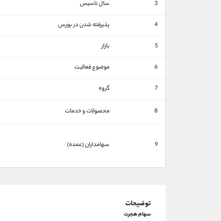
3
سال تاسیس
4
پذیرفته شدن در بورس
5
بازار
6
موضوع فعالیت
7
گروه
8
محصولات و خدمات
9
سهامداران (عمده)
توضیحات
سهام هجرت