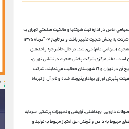
ن ﻓﺎرﻣﺎ ﺑﻪ ﺻﻮرت ﺳﻬﺎﻣﻲ ﺧﺎص در اداره ﺛﺒﺖ ﺷﺮﻛﺘﻬﺎ و ﻣﺎﻟﻜﻴﺖ ﺻﻨﻌﺘﻲ ﺗﻬﺮان ﺑﻪ
ﺛﺒﺖ رﺳﻴﺪه اﺳﺖ. در ﺗﺎرﻳﺦ ١٨ ﻓﺮوردﻳﻦﻣﺎه ١٣٦٣ ﻧﺎم ﺷﺮﻛﺖ ﺑﻪ ﭘﺨﺶ ﻫﺠﺮت ﺗﻐﻴﻴﺮ ﻳﺎﻓﺖ و در ﺗﺎرﻳﺦ ٢٧ آذرﻣﺎه ١٣٧٥
ﺮت (ﺳﻬﺎﻣﻲ ﻋﺎم) می‌باﺷﺪ. در ﺣﺎل ﺣﺎﺿﺮ ﺟﺰء واﺣﺪﻫﺎى
ﻦ اﺳﺖ، دﻓﺘﺮ ﻣﺮﻛﺰى ﺷﺮﻛﺖ ﭘﺨﺶ ﻫﺠﺮت در ﻧﺸﺎﻧﻲ ﺗﻬﺮان،
ﺧﻴﺎﺑﺎن ﻃﺎﻟﻘﺎﻧﻲ ﻏﺮﺑﻲ، ﭘﻼك ٥٥٦ ﻗﺮار دارد و ﻣﺮاﻛﺰ ﺗﻮزﻳﻊ آن در ﺗﻬﺮان و ١٦ ﺷﻬﺮﺳﺘﺎن ﻓﻌﺎﻟﻴﺖ ﻣﻲﻧﻤﺎﻳﻨﺪ. ﺷﺮﻛﺖ
ﺎﻣﻲ ﻋﺎم) در دى ﻣﺎه ١٣٩٧ ﺗﻮﺳﻂ ﻫﻴﺌﺖ ﭘﺬﻳﺮش اوراق ﺑﻬﺎدار ﭘﺬﻳﺮﻓﺘﻪ ﺷﺪه و ﻧﺎم آن از ﺗﻴﺮﻣﺎه
ن
صولات دارویی، بهداشتی، آرایشی و تجهیزات پزشکی، سرمایه
ای مربوط به دادن و گرفتن حق امتیاز مربوط به تولید و