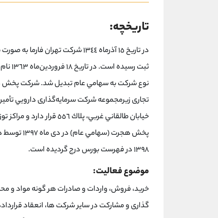
تاریخچه:
در ﺗﺎرﻳﺦ ١٥ آذرﻣﺎه ١٣٤٤ ﺷﺮﻛﺖ ﺗﻬﺮا
ﻧﻮع ﺷﺮﻛﺖ ﺑﻪ ﺳﻬﺎﻣﻲ ﻋﺎم ﺗﺒﺪﻳﻞ ﺷﺪ. ﺷﺮﻛﺖ ﭘﺨﺶ ﻫﺠ
ﺗﺠﺎرى زﻳﺮﻣﺠﻤﻮﻋﻪ ﺷﺮﻛﺖ ﺳﺮﻣﺎﻳﻪﮔﺬارى داروﻳﻲ ﺗﺄﻣﻴ
ﭘﺨﺶ ﻫﺠﺮت (ﺳﻬ
١٣٩٨ در ﻓﻬﺮﺳﺖ ﺑﻮرس درج ﮔﺮدﻳﺪه اﺳﺖ.
موضوع فعالیت:
خرید، فروش، واردات و صادرات هر گونه مواد و مح
گذاری و مشارکت در سایر شرکت ها، انعقاد قرارداده