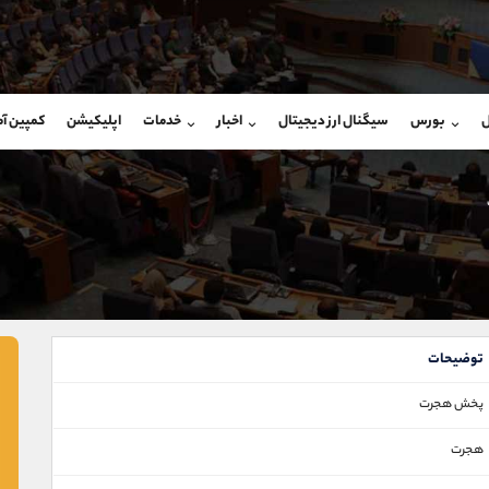
بان فروش
پشتیبان فروش
(فائزه تهرانی)
(ایمان پوراسماعیلی)
ل
بورس
سیگنال ارز دیجیتال
اخبار
خدمات
اپلیکیشن
کمپین آ
09101364784
موبایل
9927779040
شروع گفتگو
واتساپ
شروع گفتگ
@Armteam_admin_104
تلگرام
Armteam_admin_por
104
داخلی
07
توضیحات
پخش هجرت
هجرت