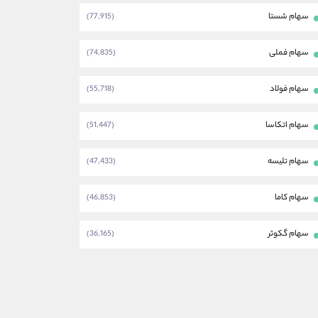
سهام شستا
(77,915)
سهام فملی
(74,835)
سهام فولاد
(55,718)
سهام اتکاسا
(51,447)
سهام تلیسه
(47,433)
سهام کاما
(46,853)
سهام گکوثر
(36,165)