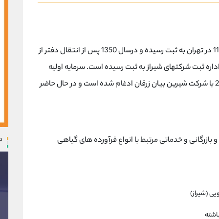
شركت تولید و صادرات ریشمک در تاریخ 11/10/1348 در تهران به ثبت رسیده و درسال 1350 پس از انتقال دفتر از
ه شیراز و پس از آن در تاریخ 30/4/1393 در اداره ثبت شرکتهای شیراز به ثبت رسیده است. سرمایه اولیه
شرکت 56 میلیون ریال بوده که در تاریخ 23/8/1394 با شرکت شیرین بیان زرقان ادغام شده است و در حال حاضر
ازرگانی و خدماتی مرتبط با انواع فرآورده های گیاهی
ن
یی (شیراز)
اشته