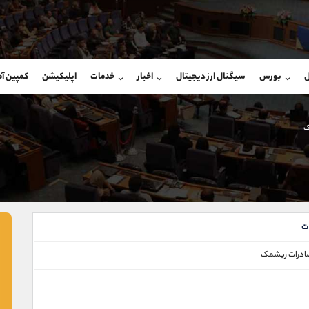
بان فروش
پشتیبان فروش
(یوسف فرخنده)
(فائزه تهرانی)
ل
بورس
سیگنال ارز دیجیتال
اخبار
خدمات
اپلیکیشن
کمپین آ
09194198792
موبایل
9101364784
شروع گفتگو
واتساپ
شروع گفتگ
@Armteam_admin_33
تلگرام
Armteam_admin_104
ک
118
داخلی
04
ت
صادرات ریشمک