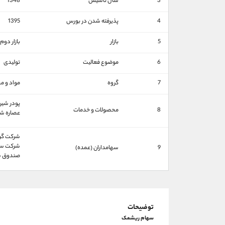
3
سال تاسیس
1348
4
پذیرفته شدن در بورس
1395
5
بازار
بازار دوم
6
موضوع فعالیت
تولیدی
7
گروه
مواد و م
پودر شیر
8
محصولات و خدمات
عصاره شی
شركت گروه 
شركت سرمايه
9
سهامداران (عمده)
صندوق سرما
توضیحات
سهام ریشمک