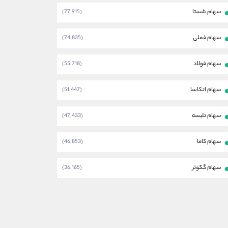
سهام شستا
(77,915)
سهام فملی
(74,835)
سهام فولاد
(55,718)
سهام اتکاسا
(51,447)
سهام تلیسه
(47,433)
سهام کاما
(46,853)
سهام گکوثر
(36,165)