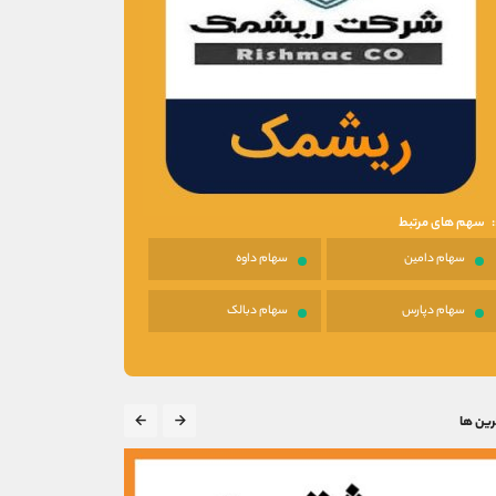
سهم های مرتبط
سهام دامين
سهام داوه
سهام دپارس
سهام دبالک
رین ها