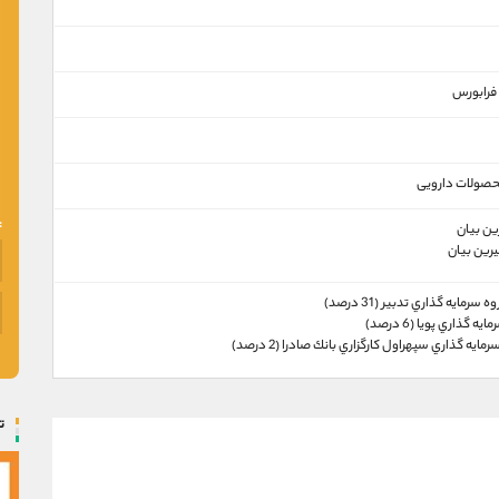
 فرابورس
حصولات دارویی
ین بیان
رین بیان
سرمايه گذاري تدبير (31 درصد)
 گذاري پويا (6 درصد)
يه گذاري سپهراول كارگزاري بانك صادرا (2 درصد)
ت