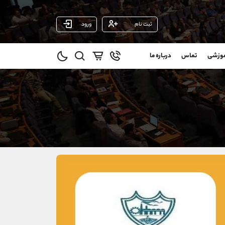
ثبت نام
ورود
پشتیبان فروش
(محسن یزدی)
موزشی
تماس
درباره ما
0
موبایل
09304891085
و
واتساپ
شروع گفتگو
@
تلگرام
@Armteam_admin_103
1
داخلی
103
021-22021030
021-22021040
90001030
@alireza.mehrabii
@alirezamehrabi_com
@alirezamehrabi_official