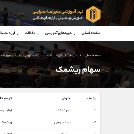
پشتیبان فروش
پشتی
(ایمان پوراسماعیلی)
صفحه اصلی
دوره‌های آموزشی
مقالات
ارز دیجیتا
موبایل
09927779040
موبایل
واتساپ
شروع گفتگو
واتساپ
تلگرام
@Armteam_admin_por
تلگرام
صفحه اصلی
سهام
گروه مواد و محصولات دارويی
سهام ریشم
داخلی
107
داخلی
سهام ریشمک
اطلاعات تماس
(دفتر فروش)
تلفن
تلفن
ردیف
عنوان
توضیحا
بدون پیش شماره
اینستاگرام
1
نام شرکت
تولید و 
کانال تلگرام
2
نماد بورسی
ریشمک
کانال بله