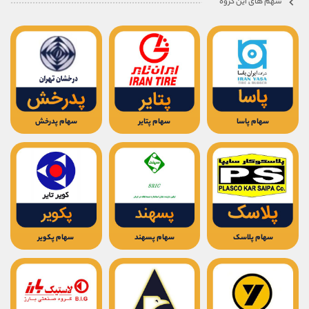
سهم های این گروه
موبایل
09194198792
واتساپ
شروع گفتگو
تلگرام
@Armteam_admin_33
داخلی
118
پشتیبان فروش
(فائزه تهرانی)
موبایل
09101364784
سهام پاسا
سهام پتایر
سهام پدرخش
واتساپ
شروع گفتگو
تلگرام
@Armteam_admin_104
داخلی
104
اطلاعات تماس
(دفتر فروش)
تلفن
021-22021030
سهام پلاسک
سهام پسهند
سهام پکویر
تلفن
021-22021040
بدون پیش شماره
90001030
اینستاگرام
@alireza.mehrabii
کانال تلگرام
@alirezamehrabi_com