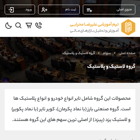
منوی اصلی
ثبت نام
ورود
پشتیبان فروش
(محسن یزدی)
موبایل
09304891085
واتساپ
شروع گفتگو
صفحه اصلی
سهام
گروه لاستیک و پلاستیک
تلگرام
@Armteam_admin_103
داخلی
103
گروه لاستیک و پلاستیک
پشتیبان فروش
(ایمان پوراسماعیلی)
موبایل
09927779040
محصولات این گروه شامل تایر انواع خودرو و انواع پلاستیک ها
واتساپ
شروع گفتگو
تلگرام
@Armteam_admin_por
است. گروه صنعتی بارز (با نماد پکرمان)، کویر تایر (با نماد پکویر)
داخلی
107
و لاستیک یزد (پیزد) از اصلی ترین سهم های این گروه هستند.
پشتیبان فروش
(یوسف فرخنده)