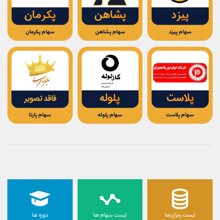
کانال بله
@alirezamehrabi_official
سهام پیزد
سهام پشاهن
سهام پکرمان
سهام پلاست
سهام پلوله
سهام پارتا
لیست رمزارزها
لیست سهام ها
دوره ها