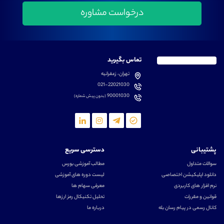
تماس بگیرید
تهران، زعفرانیه
021-22021030
90001030
(بدون پیش شماره)
پشتیبانی
دسترسی سریع
سوالات متداول
مطالب آموزشی بورس
دانلود اپلیکیشن اختصاصی
لیست دوره های آموزشی
نرم افزار های کاربردی
معرفی سهام ها
قوانین و مقررات
تحلیل تکنیکال رمز ارزها
کانال رسمی در پیام رسان بله
درباره ما