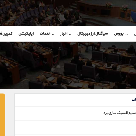
بان فروش
پشتیبان فروش
(ایمان پوراسماعیلی)
(محسن یزدی)
ل
بورس
سیگنال ارز دیجیتال
اخبار
خدمات
اپلیکیشن
کمپین آ
09927779040
موبایل
9304891085
شروع گفتگو
واتساپ
شروع گفتگ
@Armteam_admin_por
تلگرام
Armteam_admin_103
107
داخلی
03
ت
نایع لاستیک سازی یزد