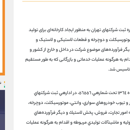
 لاستیک یزد در خرداد ماه ۱۳۶۴ در اداره ثبت شرکتهای تهران به منظور ایجاد کارخانه‌ای برای تولید
 موتورسیکلت و دوچرخه و قطعات لاستیکی و لاستیک و
گر فرآورده‌های موضوع شرکت در داخل و خارج از کشور و
دام به هرگونه عملیات خدماتی و بازرگانی که به طور مستقیم
 تاسیس شد.
ن
مجتمع صنايع لاستيك يزد (سهامي عام) در خرداد ماه ١٣٦٤ تحت شمارهي ٥٦٥٥٦، در ادارهي ثبت شركتهاي
 تاير و تيوب خودروهاي سواري، وانتي، موتورسيكلت، دوچرخه،
ه امور تجارت، فروش، پخش لاستيك و ديگر فرآورده‌هاي
يه و ماشينآلات توليدي مربوطه و اقدام به هرگونه عمليات