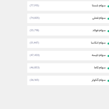
سهام شستا
(77,915)
سهام فملی
(74,835)
سهام فولاد
(55,718)
سهام اتکاسا
(51,447)
سهام تلیسه
(47,433)
سهام کاما
(46,853)
سهام گکوثر
(36,165)