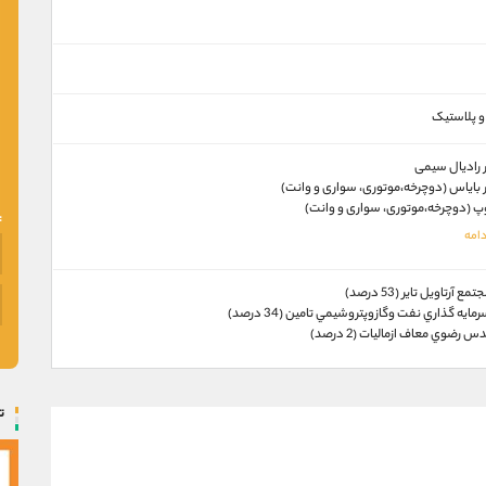
و پلاستیک
ير راديال سيمی
ير باياس (دوچرخه،موتوری، سواری و وانت)
وپ (دوچرخه،موتوری، سواری و وانت)
آرتاويل تاير (53 درصد)
يه گذاري نفت وگازوپتروشيمي تامين (34 درصد)
 رضوي معاف ازماليات (2 درصد)
ت