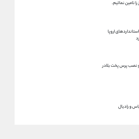
ا تامين نمائيم.
ستانداردهای اروپا
د
 و نصب پرس پخت بلادر
س و رادیال