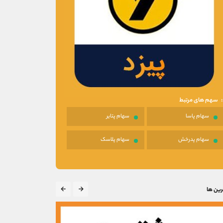
سهم های مرتبط
سهام پاسا
سهام پتایر
سهام پدرخش
سهام پلاسک
رین ها