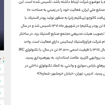
يم با موضوع شركت ارتباط داشته باشد، تأسيس شده است. اين
شركت تحت پوشش معاونت اجراي طرحهاي سازمان صنايع ملي ايران، فعاليت خود را در زميني به مساحت ٤٠
فت كائوچو (ريكليم رابر) به منظور توليد پودر لاستيك، با
ظرفيت اسمي ٨,٦٠٠ تن ( ٣,٨٥٠ تن ريكليم و ٤,٧٥٠ تن پودر ريكليم) در شهريور ماه ١٣٧١ تاسيس شد و در سال
 به بهرهبرداري رسيد. اين واحد از سال ١٣٨٢، با تصويب هيئت مديرهي مجتمع صنايع لاستيك يزد، در ساختار
با مالكيت ١٠٠% يزدتاير، با نام شركت فرآورلاستيك ايساتيس داراي فعاليت است. واحد
توليد انواع تاير و تيوب دوچرخه و موتورسيكلت، از سال ١٣٧٤ با ظرفيت اسمي ١٣,٥٠٠ تن در سال، با تكنولوژي IRC
 پروانهي كاربرد علامت استاندارد، به بهرهبرداري رسيد.
س
يرهاي باياس سواري و وانتي، به كمك تكنولوژي داخلي در