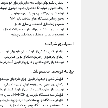
انتقال تکنولوژی تولید سه سایز تایر برای خودروهای UV
ایجاد تنوع با تولید 12 محصول جدید موتوری تیوبلس و دو چرخه ای skin-wall و تیوب
تولید تایرهای 12 اینچ دوچرخه ای و موتوری
به روز رسانی دستگاه های ساخت تایر VMI
نصب و راه اندازی 3 عدد تایر سازی هانچ
توسعه زیر ساخت های انبارش محصولات رادیال
نصب و جانمایی دستگاه بیداپکس چهارم
استراتژی شرکت:
افزايش كمي و كيفي از طريق اجراي طرحهاي توسعهاي
ارتقاي بهرهوري از طريق مدلهاي نوين مديريتي
توسعه بازارهاي داخلي و خارجي از طريق گسترش شب
برنامه توسعه محصولات:
افزايش كمي و كيفي از طريق اجراي طرحهاي توسعهاي
ارتقاي بهرهوري از طريق مدلهاي نوين مديريتي
توسعه بازارهاي داخلي و خارجي از طريق گسترش شب
افزايش سه دستگاه تاير سازي HANCH تا سال ١٤٠٠
افزايش دستگاههاي ساخت يك مرحلهاي نسل جديد تا 
اضافه شدن ده دستگاه پرس پخت راديال تا سال ١٤٠٠