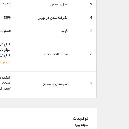
3
سال تاسیس
1364
4
پذیرفته شدن در بورس
1399
5
گروه
لاستیک 
انواع تا
انواع تا
6
محصولات و خدمات
انواع تي
شركت مجتمع 
شركت سرما
7
سهامداران (عمده)
آستان قدس
توضیحات
سهام پیزد