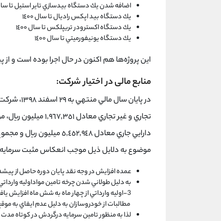
اضافه شدن يك دستگاه بيدسازي تاير استيل تا سال ٤٠٠
يك دستگاه بيد اپكس راديال تا سال ١٤٠٠
يك دستگاه اكسترودر تريپلكس تا سال ١٤٠٠
يك دستگاه يونيفورميتي تا سال ١٤٠٠
اين پروژه‌ها هم اكنون در حال اجرا بوده است و از
منابع مالی در اختیار شرکت:
موضوع به دلايل ذيل موجب انعكاس مثبت سرمايه
عمده افزايش در وجه نقد پايان دوره حاصل از پيش
به دليل طولاني شدن چرخه تامين مواداوليه واردات
3-اوليه وارداتي از چهار ماه به شش ماه افزايش
مطالبات از خودروسازان به دليل عدم ايفاي به موق
لذا به منظور تامين سرمايه درگردش در كوتاه مدت