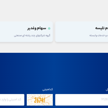
 وغدیر
سهام فولاد
های چند رشته ای صنعتی
گروه فلزات اساسی
ل
کدامنیتی