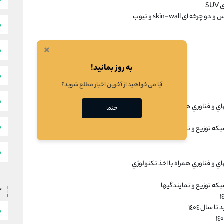
S
×
به روز بمانید!
آیا می‌خواهید از آخرین اخبار مطلع شوید؟
 و فناوري همراه با اخذ تكنولوژي
حتما
كه توزيع و نمايندگيها
 و فناوري همراه با اخذ تكنولوژي
كه توزيع و نمايندگيها
س
سال ١٤٠٤