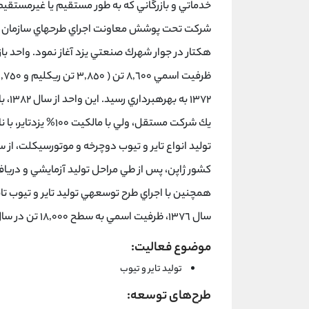
خدماتي و بازرگاني كه به طور مستقيم يا غيرمستق
هكتار در جوار شهرك صنعتي يزد آغاز نمود. واحد بازيا
١٣٧٢
يك شركت مستقل، ولي 
كشور ژاپن، پس از طي مراحل توليد آزمايشي و دريافت
همچنين با اجراي طرح توسعهي توليد تاير و تيوب تا
سال ١٣٧٦، ظرفيت اسمي به سطح ١٨,٠٠٠ تن در سال رسيد. ادرس: تهران-خیابان خرمشهر-شماره43
موضوع فعالیت:
تولید تایر و تیوب
طرح‌های توسعه: