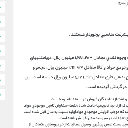
١
 پيشرفت مناسبي برخوردار هستند .
در پايان سال مالي منتهي به ٢٩ اسفند ١٣٩٨، شركت وجوه نقدي معادل ١,٢٤٥,٢٥٣ ميليون ريال، دريافتنيهاي
تجاري و غير تجاري معادل ١,٩٦٧,٣٥١ ميليون ريال، موجودي مواد و كالا معادل ١,٦١١,٩٢٧ ميليون ريال، مجموع
دارايي جاري معادل ٥,٤٥٢,٩٤٨ ميليون ريال و مجموع بدهي جاري معادل ٤,١٧٦,٢٩٢ ميليون ريال داشته است. اين
 در گردش گرديده است.
دريافت از نمايندگان فروش در اسفندماه بوده است.
ي، كه از ناحيه تحريمها حادث شده ،نقطه سفارش تامين موجودي مواد
 يافته كه موجب افزايش موجودي مواداوليه نسبت به سال قبل شده است
ع تعهدات در سررسيد مقرر افزايش يافته است .
 ميبايست ضمن پيگيري وصول مطالبات از خودروسازان ،كماكان از