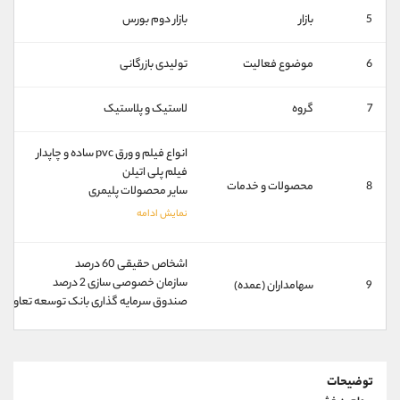
کانال بله
@alirezamehrabi_official
5
بازار
بازار دوم بورس
6
موضوع فعالیت
تولیدی بازرگانی
7
گروه
لاستیک و پلاستیک
انواع فیلم و ورق pvc ساده و چاپدار
فیلم پلی اتیلن
8
محصولات و خدمات
سایر محصولات پلیمری
اشخاص حقیقی 60 درصد
سازمان خصوصی سازی 2 درصد
9
سهامداران (عمده)
صندوق سرمایه گذاری بانک توسعه تعاون 1 درصد
توضیحات