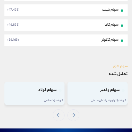
سهام تلیسه
(47,433)
سهام کاما
(46,853)
سهام گکوثر
(36,165)
سهم های
تحلیل شده
سهام وغدیر
سهام فولاد
گروه شرکتهای چند رشته ای صنعتی
گروه فلزات اساسی