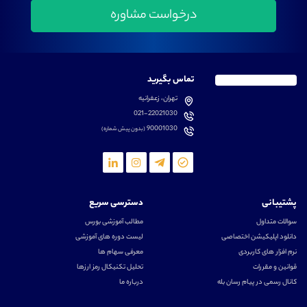
تماس بگیرید
تهران، زعفرانیه
021-22021030
90001030
(بدون پیش شماره)
پشتیبانی
دسترسی سریع
سوالات متداول
مطالب آموزشی بورس
دانلود اپلیکیشن اختصاصی
لیست دوره های آموزشی
نرم افزار های کاربردی
معرفی سهام ها
قوانین و مقررات
تحلیل تکنیکال رمز ارزها
کانال رسمی در پیام رسان بله
درباره ما