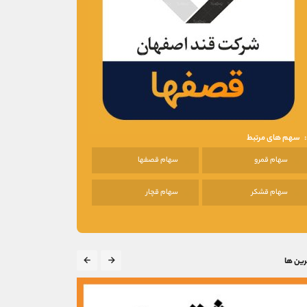
سهم های مرتبط
سهام قمرو
سهام قصفها
سهام قشکر
سهام قچار
رین ها