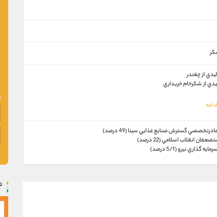
کر
يدي از چغندر
دي از شکرخام خريداري
رتخصصي گسترش صنايع غذايي سينا (49 درصد)
عفان انقلاب اسلامي (22 درصد)
ه گذاري نيرو (5/1 درصد)
ت