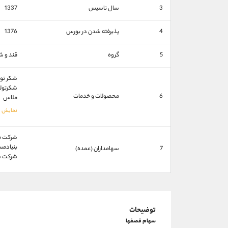
3
سال تاسیس
1337
4
پذیرفته شدن در بورس
1376
5
گروه
قند و ش
شکر تول
شکرتولي
6
محصولات و خدمات
ملاس
شركت ماد
بنيادمستض
7
سهامداران (عمده)
شركت سرماي
توضیحات
سهام قصفها