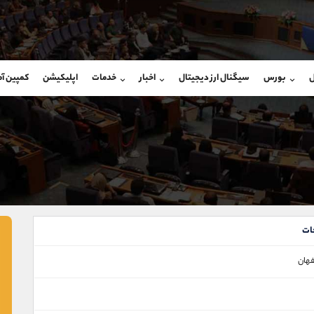
بان فروش
پشتیبان فروش
(یوسف فرخنده)
(محسن یزدی)
ل
بورس
سیگنال ارز دیجیتال
اخبار
خدمات
اپلیکیشن
کمپین آ
09194198792
موبایل
9304891085
شروع گفتگو
واتساپ
شروع گفتگ
@Armteam_admin_33
تلگرام
Armteam_admin_103
118
داخلی
03
ات
فهان