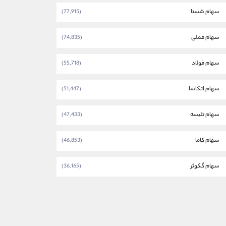
سهام شستا
(77,915)
سهام فملی
(74,835)
سهام فولاد
(55,718)
سهام اتکاسا
(51,447)
سهام تلیسه
(47,433)
سهام کاما
(46,853)
سهام گکوثر
(36,165)