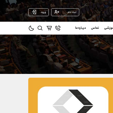
ثبت نام
ورود
پشتیبان فروش
(ایمان پوراسماعیلی)
موزشی
تماس
درباره ما
0
موبایل
09927779040
و
واتساپ
شروع گفتگو
@
تلگرام
@Armteam_admin_por
1
داخلی
107
021-22021030
021-22021040
90001030
@alireza.mehrabii
@alirezamehrabi_com
@alirezamehrabi_official