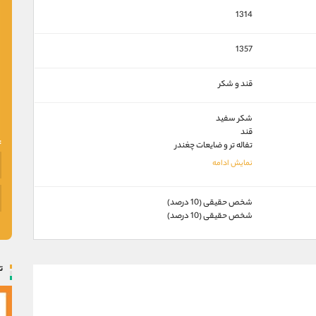
1314
1357
قند و شکر
شکر سفید
قند
تفاله تر و ضايعات چغندر
شخص حقیقی (10 درصد)
شخص حقیقی (10 درصد)
ت