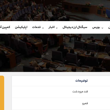
بان فروش
پشتیبان فروش
(یوسف فرخنده)
(محسن یزدی)
ل
بورس
سیگنال ارز دیجیتال
اخبار
خدمات
اپلیکیشن
کمپین آ
09194198792
موبایل
9304891085
شروع گفتگو
واتساپ
شروع گفتگ
@Armteam_admin_33
تلگرام
Armteam_admin_103
118
داخلی
03
توضیحات
قند مرودشت
قمرو