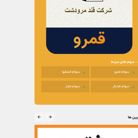
سهم های مرتبط
سهام قمرو
سهام قصفها
سهام قشکر
سهام قچار
رین ها