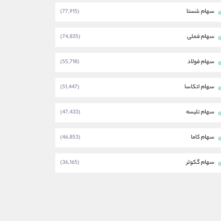
سهام شستا
(77,915)
سهام فملی
(74,835)
سهام فولاد
(55,718)
سهام اتکاسا
(51,447)
سهام تلیسه
(47,433)
سهام کاما
(46,853)
سهام گکوثر
(36,165)