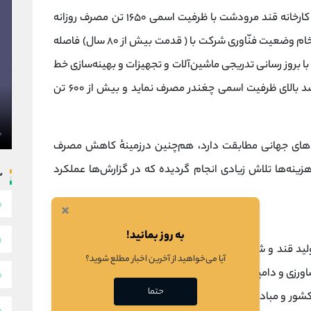
جایگاه و سهم تولید شرکت در صنعت قند و شکر کارخانه قند مرودشت با ظرفیت اسمی ۱۶۵۰ تن مصرف روزانه
چغندر و قابلیت تصفیه ۵۰۰ تن در ۲۴ ساعت شکر خام وضعیت فنّاوری شرکت با ( قدمت بیش از ۸۰ سال) فاصله
ه با بروز رسانی تدریجی ماشین‌آلات و تجهیزات و بهینه‌سازی خط
تولید، ازنظر کمی در حال حاضر می‌تواند با ۳۵ درصد بالای ظرفیت اسمی چغندر مصرف نماید و بیش از ۶۰۰ تن
اردهای جهانی مطابقت دارد، هم‌چنین درزمینهٔ کاهش مصرف
هزینه‌ها تلاش زیادی انجام گردیده که در گزارش‌ها عملکرد
س
×
به روز بمانید!
د قند و شکر و تهیه مواد علوفه از تفاله و ملاس چغندر و
آیا می‌خواهید از آخرین اخبار مطلع شوید؟
شاورزی و دامپروری و مشارکت با اشخاص حقیقی و حقوقی و یا
حتما
شور و مبادرت به هرگونه فعالیت هاییکه برای انجام مقاصد