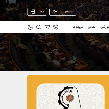
ثبت نام
ورود
پشتیبان فروش
(فائزه تهرانی)
موزشی
تماس
درباره ما
0
موبایل
09101364784
و
واتساپ
شروع گفتگو
@
تلگرام
@Armteam_admin_104
1
داخلی
104
021-22021030
021-22021040
90001030
@alireza.mehrabii
@alirezamehrabi_com
@alirezamehrabi_official