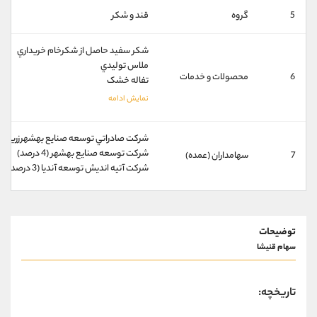
کانال بله
@alirezamehrabi_official
5
گروه
قند و شکر
شکر سفيد حاصل از شکرخام خريداري
ملاس توليدي
6
محصولات و خدمات
تفاله خشک
شركت صادراتي توسعه صنايع بهشهرزرين (52 درصد)
شركت توسعه صنايع بهشهر (4 درصد)
7
سهامداران (عمده)
شركت آتيه انديش توسعه آنديا (3 درصد)
توضیحات
سهام قنیشا
تاریخچه: