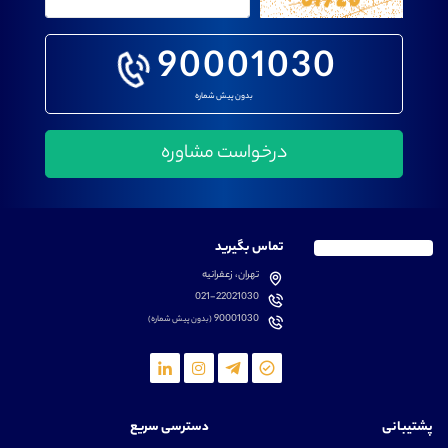
90001030
بدون پیش شماره
تماس بگیرید
تهران، زعفرانیه
021-22021030
90001030
(بدون پیش شماره)
پشتیبانی
دسترسی سریع