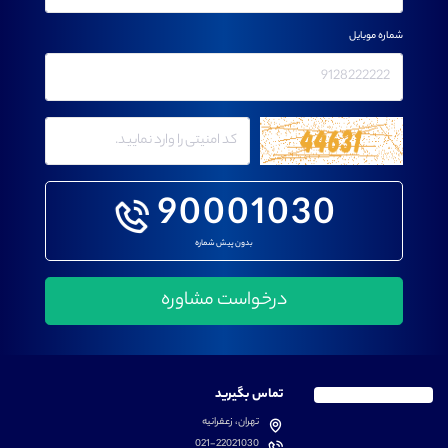
شماره موبایل
90001030
بدون پیش شماره
تماس بگیرید
تهران، زعفرانیه
021-22021030