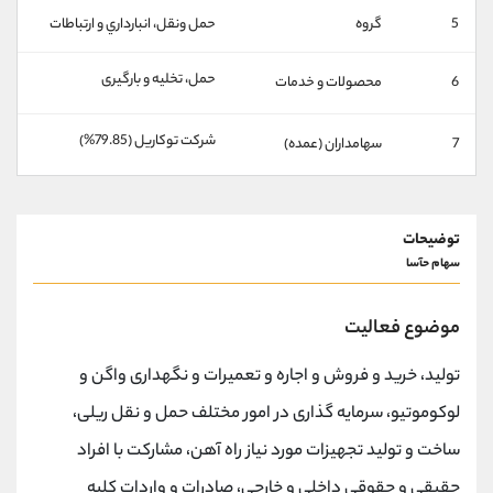
کانال بله
@alirezamehrabi_official
5
گروه
حمل ونقل، انبارداري و ارتباطات
حمل، تخلیه و بارگیری
6
محصولات و خدمات
شركت توكاريل (79.85%)
7
سهامداران (عمده)
توضیحات
سهام حآسا
موضوع فعالیت
تولید، خرید و فروش و اجاره و تعمیرات و نگهداری واگن و
لوکوموتیو، سرمایه گذاری در امور مختلف حمل و نقل ریلی،
ساخت و تولید تجهیزات مورد نیاز راه آهن، مشارکت با افراد
حقیقی و حقوقی داخلی و خارجی، صادرات و واردات کلیه