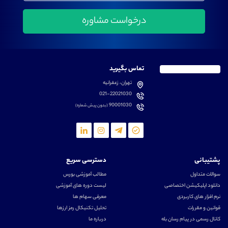
تماس بگیرید
تهران، زعفرانیه
021-22021030
90001030
(بدون پیش شماره)
پشتیبانی
دسترسی سریع
سوالات متداول
مطالب آموزشی بورس
دانلود اپلیکیشن اختصاصی
لیست دوره های آموزشی
نرم افزار های کاربردی
معرفی سهام ها
قوانین و مقررات
تحلیل تکنیکال رمز ارزها
کانال رسمی در پیام رسان بله
درباره ما