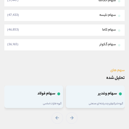
سهام اتکاسا
(51,447)
سهام تلیسه
(47,433)
سهام کاما
(46,853)
سهام گکوثر
(36,165)
سهم های
تحلیل شده
سهام وغدیر
سهام فولاد
گروه شرکتهای چند رشته ای صنعتی
گروه فلزات اساسی