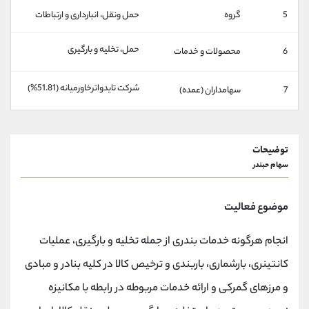
کانال بله
@alirezamehrabi_official
5
گروه
حمل ونقل، انبارداری و ارتباطات
حمل، تخلیه و بارگیری
6
محصولات و خدمات
شركت تايدواترخاورميانه (51.81%)
7
سهامداران (عمده)
توضیحات
سهام حبندر
موضوع فعالیت
انجام هرگونه خدمات بندری از جمله تخلیه و بارگیری، عملیات
کانتینری، بارشماری، باربندی و ترخیص کالا در کلیه بنادر و مبادی
و مرزهای گمرکی و ارائه خدمات مربوطه در رابطه با مکانیزه